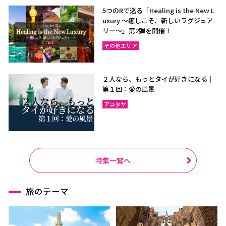
5つのRで巡る「Healing is the New L
uxury ～癒しこそ、新しいラグジュア
リー〜」第2弾を開催！
その他エリア
２人なら、もっとタイが好きになる｜
第１回：愛の風景
アユタヤ
特集一覧へ
旅のテーマ