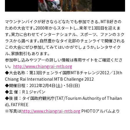
マウンテンバイクが好きならどなたでも参加できる､MTB好きの
ための大会です｡2000年からスタートし､来年で13回目を迎えま
す｡実力に合わせてインターナショナル、スポーツ、ファンの３ク
ラスから選べます｡自然豊かなタイ北部のチェンライで開催される
この大会にぜひ参加してみてはいかがでしょうか｡レンタサイク
ル､家族割引もあります｡
参加申し込みやツアーの詳しい情報は専用サイトをご確認くださ
い。
http://www.chiangrai-mtb.org
◆大会名称：第13回チェンライ国際MTBチャレンジ2012／13th
Chiang Rai International MTB Challenge 2012
◆開催日程：2012年2月4日(土)・5日(日)
◆主 催：R１ジャパン
◆後 援：タイ国政府観光庁(TAT/Tourism Authority of Thailan
d)､FATFREE
※写真は
http://www.chiangrai-mtb.org
PHOTOアルバムより