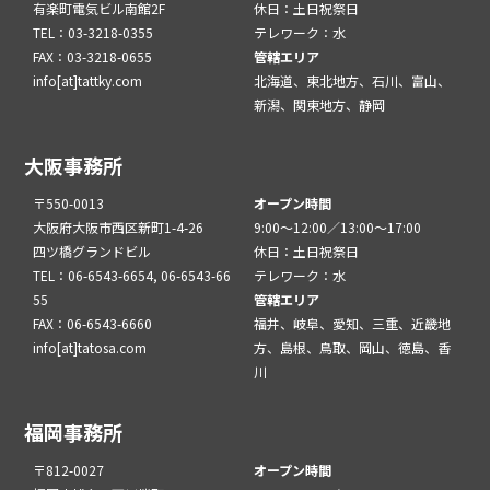
有楽町電気ビル南館2F
休日：土日祝祭日
TEL：03-3218-0355
テレワーク：水
FAX：03-3218-0655
管轄エリア
info[at]tattky.com
北海道、東北地方、石川、富山、
新潟、関東地方、静岡
大阪事務所
〒550-0013
オープン時間
大阪府大阪市西区新町1-4-26
9:00～12:00／13:00～17:00
四ツ橋グランドビル
休日：土日祝祭日
TEL：06-6543-6654, 06-6543-66
テレワーク：水
55
管轄エリア
FAX：06-6543-6660
福井、岐阜、愛知、三重、近畿地
info[at]tatosa.com
方、島根、鳥取、岡山、徳島、香
川
福岡事務所
〒812-0027
オープン時間