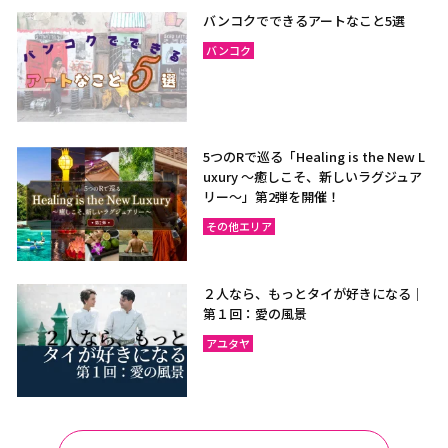
バンコクでできるアートなこと5選
バンコク
5つのRで巡る「Healing is the New L
uxury ～癒しこそ、新しいラグジュア
リー〜」第2弾を開催！
その他エリア
２人なら、もっとタイが好きになる｜
第１回：愛の風景
アユタヤ