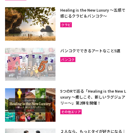
Healing is the New Luxury ～五感で
感じるクラビ＆バンコク～
クラビ
バンコクでできるアートなこと5選
バンコク
5つのRで巡る「Healing is the New L
uxury ～癒しこそ、新しいラグジュア
リー〜」第2弾を開催！
その他エリア
２人なら、もっとタイが好きになる｜