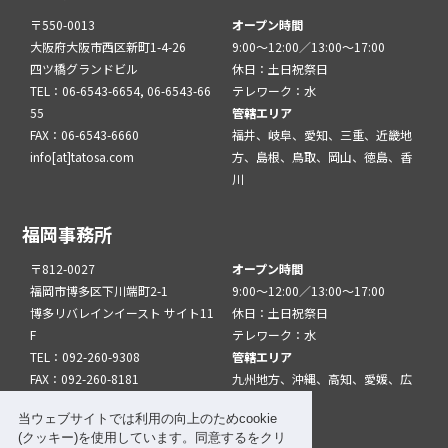
〒550-0013
オープン時間
大阪府大阪市西区新町1-4-26
9:00～12:00／13:00～17:00
四ツ橋グランドビル
休日：土日祝祭日
TEL：06-6543-6654, 06-6543-66
テレワーク：水
55
管轄エリア
FAX：06-6543-6660
福井、岐阜、愛知、三重、近畿地
info[at]tatosa.com
方、島根、鳥取、岡山、徳島、香
川
福岡事務所
〒812-0027
オープン時間
福岡市博多区下川端町2-1
9:00～12:00／13:00～17:00
博多リバレインイースト サイト11
休日：土日祝祭日
F
テレワーク：水
TEL：092-260-9308
管轄エリア
FAX：092-260-8181
九州地方、沖縄、高知、愛媛、広
info[at]tatfuk.com
島、山口
当ウェブサイトでは利用の向上のためcookie
(クッキー)を使用しています。同意するをクリ