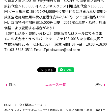
＜募集人員＞12名様（最少催行人員：8名様）＜添乗員＞同行 ＜
旅行代金＞165,000円 ＜ビジネスクラス利用追加代金＞165,000
円 ＜一人部屋追加代金＞24,000円 ＜旅行代金に含まれない費用＞
成田空港施設使用料及び空港保安料2,540円、タイ出国諸税1,990
円、燃油特別付加運賃15,000円目安（2011/8/1現在・為替、原油
価格により変動する場合があり）
【お申し込み・お問い合わせ】 お電話またはメールにて承りま
す。株式会社トラベルパートナーズ 〒103-0015 東京都中央区日
本橋箱崎町25-6 KCMビル2F ［営業時間］月～金 10:00～18:00
Tel.03-5645-3511 Email.Tptoiawase@aol.com
前へ
ニュース一覧
次へ
HOME
タイ関連ニュース
タイランド・ミニスターカップ(大臣杯)INチェンマイ 5日間 出発日：2011年