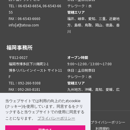
TEL：06-6543-6654, 06-6543-66
テレワーク：水
55
管轄エリア
FAX：06-6543-6660
福井、岐阜、愛知、三重、近畿地
info[at]tatosa.com
方、島根、鳥取、岡山、徳島、香
川
福岡事務所
〒812-0027
オープン時間
福岡市博多区下川端町2-1
9:00～12:00／13:00～17:00
博多リバレインイースト サイト11
休日：土日祝祭日
F
テレワーク：水
TEL：092-260-9308
管轄エリア
FAX：092-260-8181
九州地方、沖縄、高知、愛媛、広
info[at]tatfuk.com
島、山口
当ウェブサイトでは利用の向上のためcookie
(クッキー)を使用しています。同意するをクリ
ックすると当ウェブサイトでの使用に同意する
ことになります。
プライバシーポリシー
このサイトについて
メルマガ登録
リンク
プライバシーポリシー
サイトマップ
関係機関・団体について
利用規約