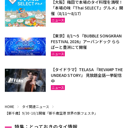
【大阪】梅田で本場のタイ料理を満喫！
「本場の味『Thai SELECT』グルメ」開
催（8/11～8/17）
ニュース
【東京】8/1～5 『BUBBLE SONGKRAN
FESTIVAL 2026』アーバンドック らら
ぽーと豊洲にて開催
ニュース
【タイドラマ】TELASA 『REVAMP THE
UNDEAD STORY』 見放題全話一挙配信
中
ニュース
HOME
タイ関連ニュース
【新千歳】9/30･10/1開催「新千歳空港 世界の旅フェスタ」
特集：とっておきのタイ情報