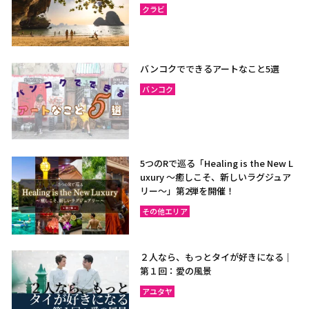
クラビ
バンコクでできるアートなこと5選
バンコク
5つのRで巡る「Healing is the New L
uxury ～癒しこそ、新しいラグジュア
リー〜」第2弾を開催！
その他エリア
２人なら、もっとタイが好きになる｜
第１回：愛の風景
アユタヤ