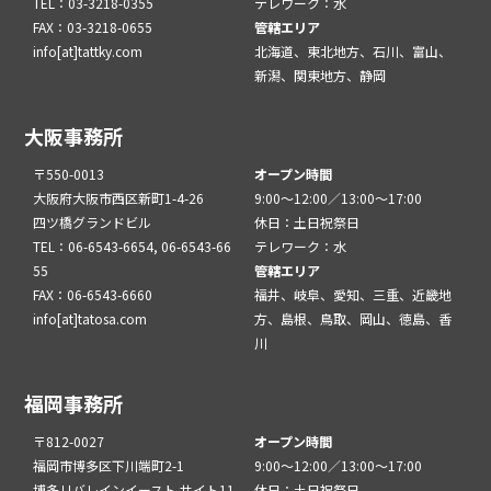
TEL：03-3218-0355
テレワーク：水
FAX：03-3218-0655
管轄エリア
info[at]tattky.com
北海道、東北地方、石川、富山、
新潟、関東地方、静岡
大阪事務所
〒550-0013
オープン時間
大阪府大阪市西区新町1-4-26
9:00～12:00／13:00～17:00
四ツ橋グランドビル
休日：土日祝祭日
TEL：06-6543-6654, 06-6543-66
テレワーク：水
55
管轄エリア
FAX：06-6543-6660
福井、岐阜、愛知、三重、近畿地
info[at]tatosa.com
方、島根、鳥取、岡山、徳島、香
川
福岡事務所
〒812-0027
オープン時間
福岡市博多区下川端町2-1
9:00～12:00／13:00～17:00
博多リバレインイースト サイト11
休日：土日祝祭日