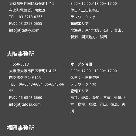
東京都千代田区有楽町1-7-1
9:00～12:00／13:00～17:00
有楽町電気ビル南館2F
休日：土日祝祭日
TEL：03-3218-0355
テレワーク：水
FAX：03-3218-0655
管轄エリア
info[at]tattky.com
北海道、東北地方、石川、富山、
新潟、関東地方、静岡
大阪事務所
〒550-0013
オープン時間
大阪府大阪市西区新町1-4-26
9:00～12:00／13:00～17:00
四ツ橋グランドビル
休日：土日祝祭日
TEL：06-6543-6654, 06-6543-66
テレワーク：水
55
管轄エリア
FAX：06-6543-6660
福井、岐阜、愛知、三重、近畿地
info[at]tatosa.com
方、島根、鳥取、岡山、徳島、香
川
福岡事務所