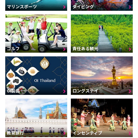
マリンスポーツ
ダイビング
ゴルフ
責任ある観光
GI製品
ロングステイ
インセンティブ
教育旅行