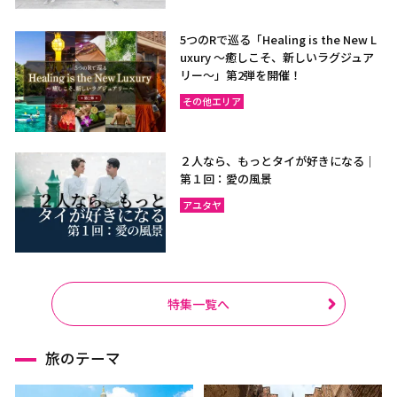
5つのRで巡る「Healing is the New L
uxury ～癒しこそ、新しいラグジュア
リー〜」第2弾を開催！
その他エリア
２人なら、もっとタイが好きになる｜
第１回：愛の風景
アユタヤ
特集一覧へ
旅のテーマ