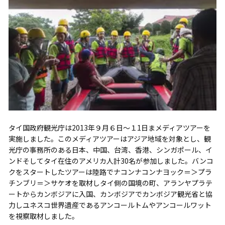
タイ国政府観光庁は2013年９月６日～１1日まメディアツアーを
実施しました。このメディアツアーはアジア地域を対象とし、観
光庁の事務所のある日本、中国、台湾、香港、シンガポール、イ
ンドそしてタイ在住のアメリカ人計30名が参加しました。バンコ
クをスタートしたツアーは陸路でナコンナコンナヨック＝＞プラ
チンブリ＝＞サケオを取材しタイ側の国境の町、アランヤプラテ
ートからカンボジアに入国、カンボジアでカンボジア観光省と協
力しユネスコ世界遺産であるアンコールトムやアンコールワット
を視察取材しました。