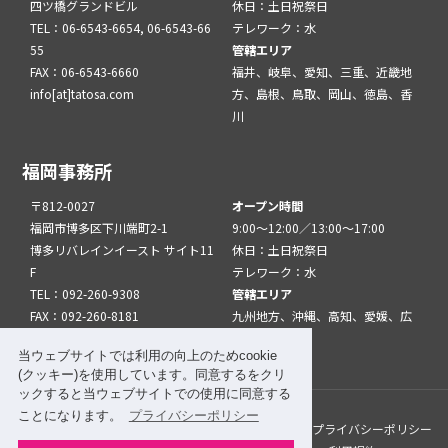
四ツ橋グランドビル
休日：土日祝祭日
TEL：06-6543-6654, 06-6543-66
テレワーク：水
55
管轄エリア
FAX：06-6543-6660
福井、岐阜、愛知、三重、近畿地
info[at]tatosa.com
方、島根、鳥取、岡山、徳島、香
川
福岡事務所
〒812-0027
オープン時間
福岡市博多区下川端町2-1
9:00～12:00／13:00～17:00
博多リバレインイースト サイト11
休日：土日祝祭日
F
テレワーク：水
TEL：092-260-9308
管轄エリア
FAX：092-260-8181
九州地方、沖縄、高知、愛媛、広
info[at]tatfuk.com
島、山口
当ウェブサイトでは利用の向上のためcookie
(クッキー)を使用しています。同意するをクリ
ックすると当ウェブサイトでの使用に同意する
ことになります。
プライバシーポリシー
このサイトについて
メルマガ登録
リンク
プライバシーポリシー