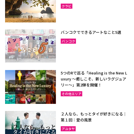
クラビ
バンコクでできるアートなこと5選
バンコク
5つのRで巡る「Healing is the New L
uxury ～癒しこそ、新しいラグジュア
リー〜」第2弾を開催！
その他エリア
２人なら、もっとタイが好きになる｜
第１回：愛の風景
アユタヤ