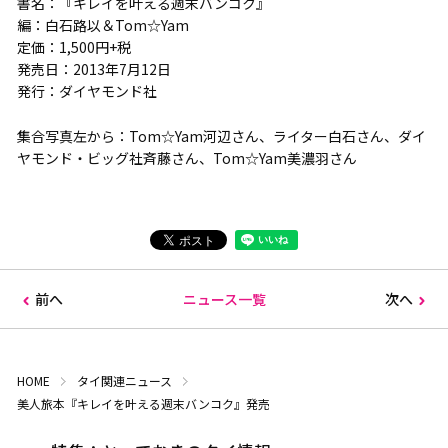
書名：『キレイを叶える週末バンコク』
編：白石路以＆Tom☆Yam
定価：1,500円+税
発売日：2013年7月12日
発行：ダイヤモンド社
集合写真左から：Tom☆Yam河辺さん、ライター白石さん、ダイ
ヤモンド・ビッグ社斉藤さん、Tom☆Yam美濃羽さん
前へ
ニュース一覧
次へ
HOME
タイ関連ニュース
美人旅本『キレイを叶える週末バンコク』発売