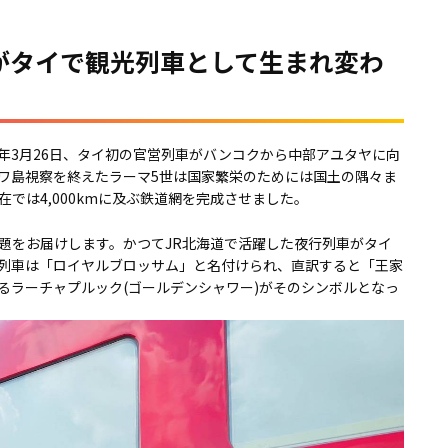
がタイで観光列車として生まれ変わ
97年3月26日、タイ初の官営列車がバンコクから中部アユタヤに向
ワ島視察を終えたラーマ5世は国家繁栄のためには国土の隅々ま
では4,000kmに及ぶ鉄道網を完成させました。
題をお届けします。かつてJR北海道で活躍した夜行列車がタイ
列車は「ロイヤルブロッサム」と名付けられ、直訳すると「王家
るラーチャプルック(ゴールデンシャワー)がそのシンボルとなっ