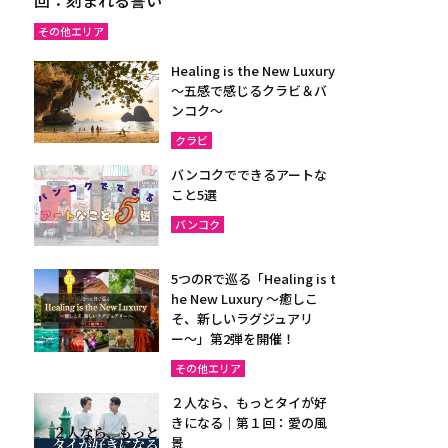
その他エリア
Healing is the New Luxury
～五感で感じるクラビ＆バ
ンコク～
クラビ
バンコクでできるアートな
こと5選
バンコク
5つのRで巡る「Healing is t
he New Luxury ～癒しこ
そ、新しいラグジュアリ
ー〜」第2弾を開催！
その他エリア
２人なら、もっとタイが好
きになる｜第１回：愛の風
景