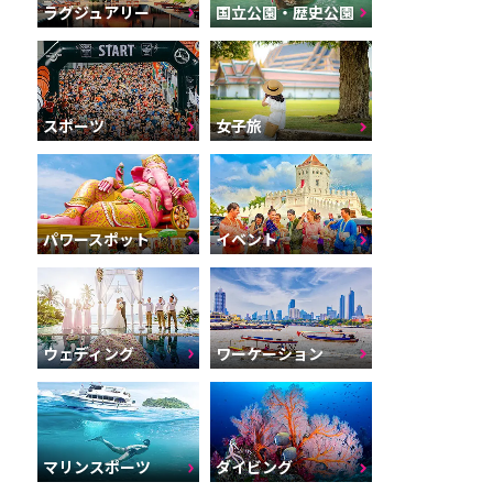
ラグジュアリー
国立公園・歴史公園
スポーツ
女子旅
パワースポット
イベント
ウェディング
ワーケーション
マリンスポーツ
ダイビング