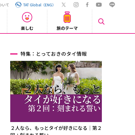
ついて
TAT Global（ENG）
楽しむ
旅のテーマ
【鉄道】
2026/08/03
特集：とっておきのタイ情報
２人なら、もっとタイが好きになる｜第２
回：刻まれる誓い