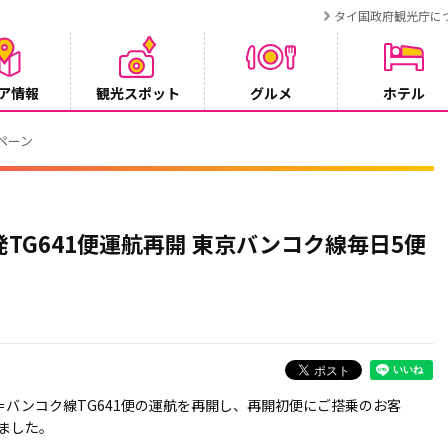
タイ国政府観光庁に
ア情報
観光スポット
グルメ
ホテル
T BANGKOK CONNEX」8月1日運行開始
TG641便運航再開 東京バンコク線毎日5便
成田＝バンコク線TG641便の運航を再開し、再開初便にご搭乗のお客
ました。