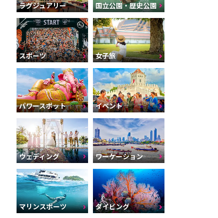
ラグジュアリー
国立公園・歴史公園
スポーツ
女子旅
パワースポット
イベント
ウェディング
ワーケーション
マリンスポーツ
ダイビング