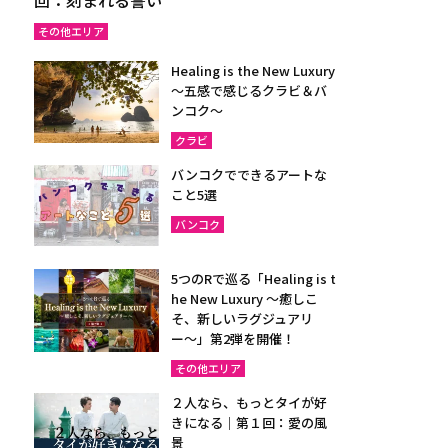
その他エリア
Healing is the New Luxury
～五感で感じるクラビ＆バ
ンコク～
クラビ
バンコクでできるアートな
こと5選
バンコク
5つのRで巡る「Healing is t
he New Luxury ～癒しこ
そ、新しいラグジュアリ
ー〜」第2弾を開催！
その他エリア
２人なら、もっとタイが好
きになる｜第１回：愛の風
景