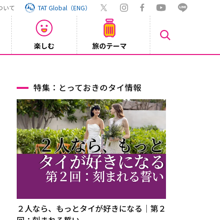
ついて
TAT Global（ENG）
楽しむ
旅のテーマ
【旅ロ
2026/07/30
特集：とっておきのタイ情報
２人なら、もっとタイが好きになる｜第２
回：刻まれる誓い