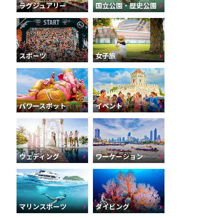
ラグジュアリー
国立公園・歴史公園
スポーツ
女子旅
パワースポット
イベント
ウェディング
ワーケーション
マリンスポーツ
ダイビング