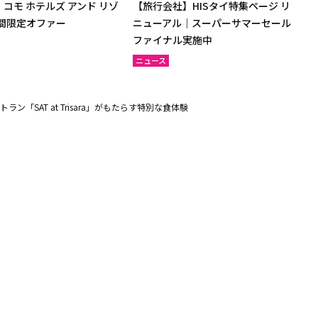
コモ ホテルズ アンド リゾ
【旅行会社】HISタイ特集ページ リ
期間限定オファー
ニューアル｜スーパーサマーセール
ファイナル実施中
ニュース
ン「SAT at Trisara」がもたらす特別な食体験