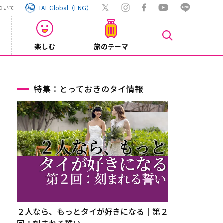
ついて
TAT Global（ENG）
楽しむ
旅のテーマ
Inst
2026/08/04
特集：とっておきのタイ情報
２人なら、もっとタイが好きになる｜第２
回：刻まれる誓い