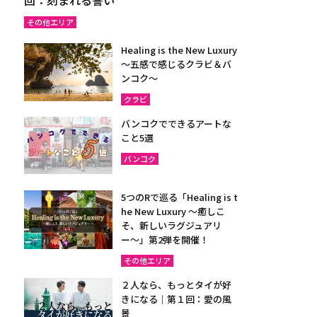
その他エリア
Healing is the New Luxury
～五感で感じるクラビ＆バ
ンコク～
クラビ
バンコクでできるアートな
こと5選
バンコク
5つのRで巡る「Healing is t
he New Luxury ～癒しこ
そ、新しいラグジュアリ
ー〜」第2弾を開催！
その他エリア
２人なら、もっとタイが好
きになる｜第１回：愛の風
景