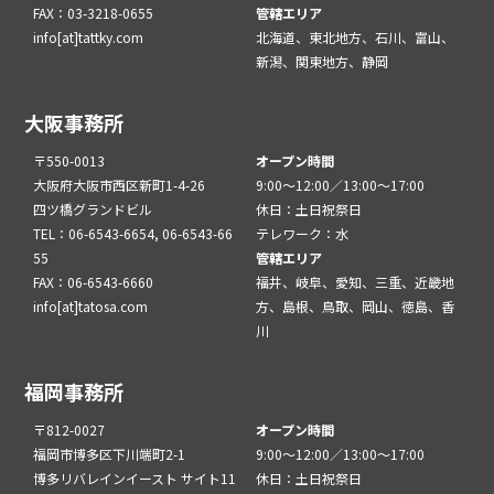
FAX：03-3218-0655
管轄エリア
info[at]tattky.com
北海道、東北地方、石川、富山、
新潟、関東地方、静岡
大阪事務所
〒550-0013
オープン時間
大阪府大阪市西区新町1-4-26
9:00～12:00／13:00～17:00
四ツ橋グランドビル
休日：土日祝祭日
TEL：06-6543-6654, 06-6543-66
テレワーク：水
55
管轄エリア
FAX：06-6543-6660
福井、岐阜、愛知、三重、近畿地
info[at]tatosa.com
方、島根、鳥取、岡山、徳島、香
川
福岡事務所
〒812-0027
オープン時間
福岡市博多区下川端町2-1
9:00～12:00／13:00～17:00
博多リバレインイースト サイト11
休日：土日祝祭日