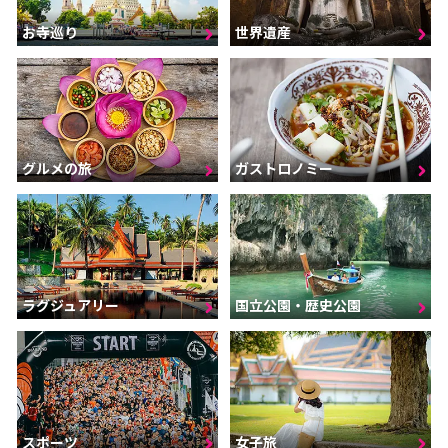
お寺巡り
世界遺産
グルメの旅
ガストロノミー
ラグジュアリー
国立公園・歴史公園
スポーツ
女子旅