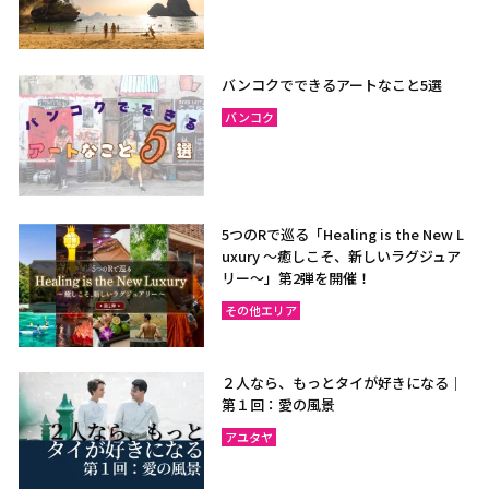
バンコクでできるアートなこと5選
バンコク
5つのRで巡る「Healing is the New L
uxury ～癒しこそ、新しいラグジュア
リー〜」第2弾を開催！
その他エリア
２人なら、もっとタイが好きになる｜
第１回：愛の風景
アユタヤ