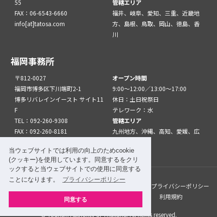
55
管轄エリア
FAX：06-6543-6660
福井、岐阜、愛知、三重、近畿地
info[at]tatosa.com
方、島根、鳥取、岡山、徳島、香
川
福岡事務所
〒812-0027
オープン時間
福岡市博多区下川端町2-1
9:00～12:00／13:00～17:00
博多リバレインイースト サイト11
休日：土日祝祭日
F
テレワーク：水
TEL：092-260-9308
管轄エリア
FAX：092-260-8181
九州地方、沖縄、高知、愛媛、広
info[at]tatfuk.com
島、山口
当ウェブサイトでは利用の向上のためcookie
(クッキー)を使用しています。同意するをクリ
ックすると当ウェブサイトでの使用に同意する
ことになります。
プライバシーポリシー
このサイトについて
メルマガ登録
リンク
プライバシーポリシー
サイトマップ
関係機関・団体について
利用規約
同意する
© Tourism Authority of Thailand. All rights reserved.