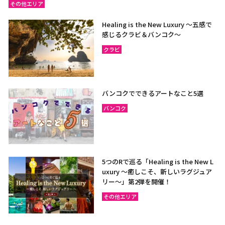
その他エリア
Healing is the New Luxury ～五感で
感じるクラビ＆バンコク～
クラビ
バンコクでできるアートなこと5選
バンコク
5つのRで巡る「Healing is the New L
uxury ～癒しこそ、新しいラグジュア
リー〜」第2弾を開催！
その他エリア