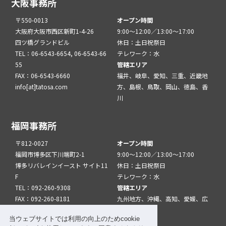
大阪事務所
〒550-0013
オープン時間
大阪府大阪市西区新町1-4-26
9:00～12:00／13:00～17:00
四ツ橋グランドビル
休日：土日祝祭日
TEL：06-6543-6654, 06-6543-66
テレワーク：水
55
管轄エリア
FAX：06-6543-6660
福井、岐阜、愛知、三重、近畿地
info[at]tatosa.com
方、島根、鳥取、岡山、徳島、香
川
福岡事務所
〒812-0027
オープン時間
福岡市博多区下川端町2-1
9:00～12:00／13:00～17:00
博多リバレインイースト サイト11
休日：土日祝祭日
F
テレワーク：水
TEL：092-260-9308
管轄エリア
FAX：092-260-8181
九州地方、沖縄、高知、愛媛、広
info[at]tatfuk.com
島、山口
当ウェブサイトでは利用の向上のためcookie