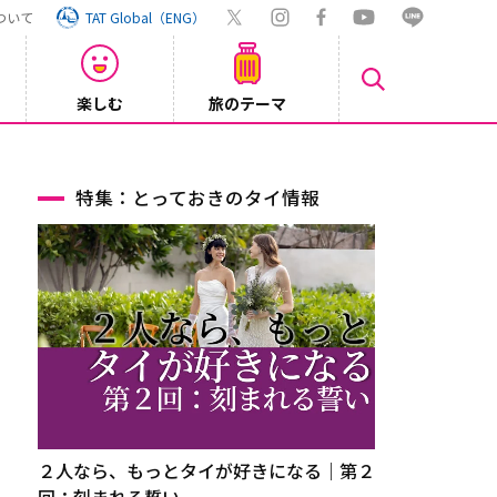
ついて
TAT Global（ENG）
楽しむ
旅のテーマ
Inst
2026/08/04
特集：とっておきのタイ情報
２人なら、もっとタイが好きになる｜第２
回：刻まれる誓い