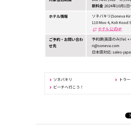
新料金
2024年10月1
ソネバキリ(Soneva Kiri
ホテル情報
110 Moo 4, Koh Kood Su
ホテル公式HP
予約課(英語のみ)Tel: + 66-8
ご予約・お問い合わ
ri@soneva.com
せ先
⽇本語対応: sales-japa
ソネバキリ
トラー
ビーチへ行こう！