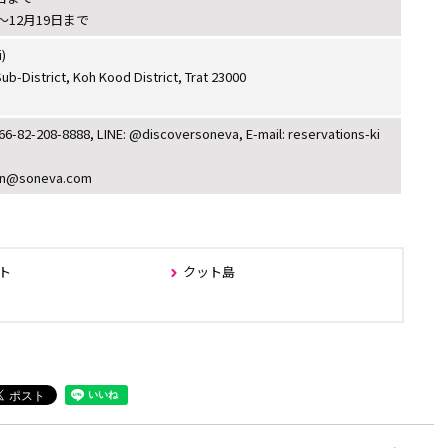
日～12月19日まで
)
b-District, Koh Kood District, Trat 23000
2-208-8888, LINE: @discoversoneva, E-mail: reservations-ki
n@soneva.com
ト
クット島