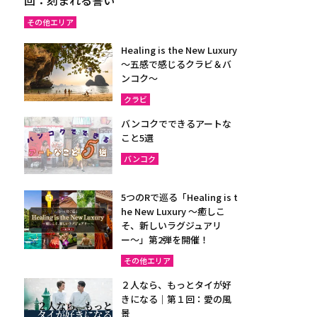
その他エリア
Healing is the New Luxury
～五感で感じるクラビ＆バ
ンコク～
クラビ
バンコクでできるアートな
こと5選
バンコク
5つのRで巡る「Healing is t
he New Luxury ～癒しこ
そ、新しいラグジュアリ
ー〜」第2弾を開催！
その他エリア
２人なら、もっとタイが好
きになる｜第１回：愛の風
景