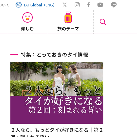
ついて
TAT Global（ENG）
楽しむ
旅のテーマ
【鉄道】
2026/08/03
特集：とっておきのタイ情報
２人なら、もっとタイが好きになる｜第２
回：刻まれる誓い