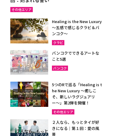
その他エリア
Healing is the New Luxury
～五感で感じるクラビ＆バ
ンコク～
クラビ
バンコクでできるアートな
こと5選
バンコク
5つのRで巡る「Healing is t
he New Luxury ～癒しこ
そ、新しいラグジュアリ
ー〜」第2弾を開催！
その他エリア
２人なら、もっとタイが好
きになる｜第１回：愛の風
景