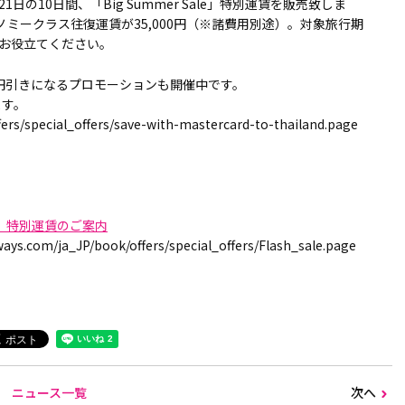
日の10日間、「Big Summer Sale」特別運賃を販売致しま
ノミークラス往復運賃が35,000円（※諸費用別途）。対象旅行期
お役立てください。
000円引きになるプロモーションも開催中です。
ます。
fers/special_offers/save-with-mastercard-to-thailand.page
ale」特別運賃のご案内
om/ja_JP/book/offers/special_offers/Flash_sale.page
ニュース一覧
次へ