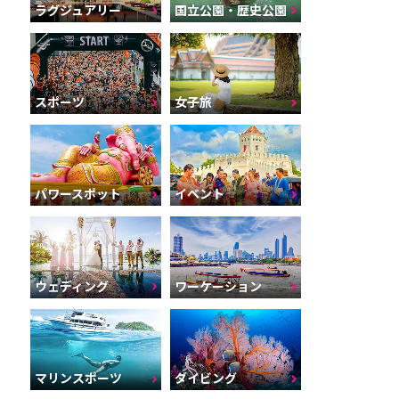
ラグジュアリー
国立公園・歴史公園
スポーツ
女子旅
パワースポット
イベント
ウェディング
ワーケーション
マリンスポーツ
ダイビング