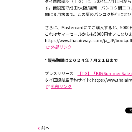
タイ国際航空（ＴＧ）は、2024年7月11日から21
す。便限定で成田/大阪/福岡―バンコク間エコ
間は９月末まで。この夏のバンコク旅行にぜひ
さらに、Mastercardにてご購入すると、5
これはサマーセールからも5000円オフになり
https://www.thaiairways.com/ja_JP/book/of
外部リンク
*
販売期間は２０２４年７月２１日まで
プレスリリース
【TG】「BIG Summer S
タイ国際航空予約サイト: https://www.thaiairways.c
外部リンク
前へ