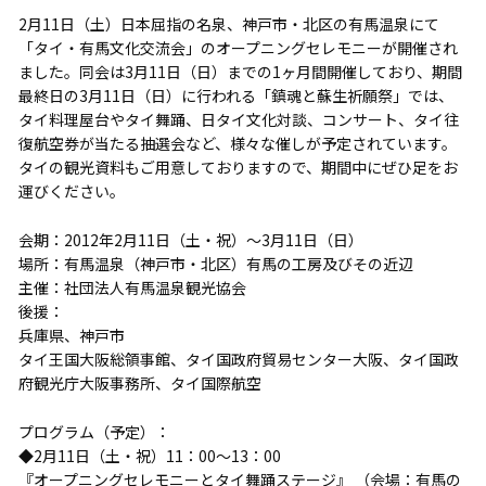
2月11日（土）日本屈指の名泉、神戸市・北区の有馬温泉にて
「タイ・有馬文化交流会」のオープニングセレモニーが開催され
ました。同会は3月11日（日）までの1ヶ月間開催しており、期間
最終日の3月11日（日）に行われる「鎮魂と蘇生祈願祭」では、
タイ料理屋台やタイ舞踊、日タイ文化対談、コンサート、タイ往
復航空券が当たる抽選会など、様々な催しが予定されています。
タイの観光資料もご用意しておりますので、期間中にぜひ足をお
運びください。
会期：2012年2月11日（土・祝）～3月11日（日）
場所：有馬温泉（神戸市・北区）有馬の工房及びその近辺
主催：社団法人有馬温泉観光協会
後援：
兵庫県、神戸市
タイ王国大阪総領事館、タイ国政府貿易センター大阪、タイ国政
府観光庁大阪事務所、タイ国際航空
プログラム（予定）：
◆2月11日（土・祝）11：00～13：00
『オープニングセレモニーとタイ舞踊ステージ』 （会場：有馬の