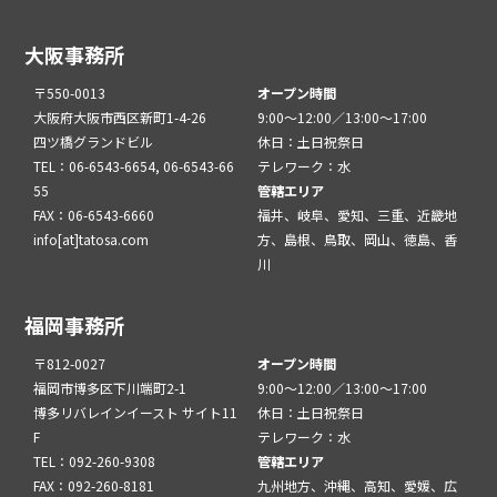
大阪事務所
〒550-0013
オープン時間
大阪府大阪市西区新町1-4-26
9:00～12:00／13:00～17:00
四ツ橋グランドビル
休日：土日祝祭日
TEL：06-6543-6654, 06-6543-66
テレワーク：水
55
管轄エリア
FAX：06-6543-6660
福井、岐阜、愛知、三重、近畿地
info[at]tatosa.com
方、島根、鳥取、岡山、徳島、香
川
福岡事務所
〒812-0027
オープン時間
福岡市博多区下川端町2-1
9:00～12:00／13:00～17:00
博多リバレインイースト サイト11
休日：土日祝祭日
F
テレワーク：水
TEL：092-260-9308
管轄エリア
FAX：092-260-8181
九州地方、沖縄、高知、愛媛、広