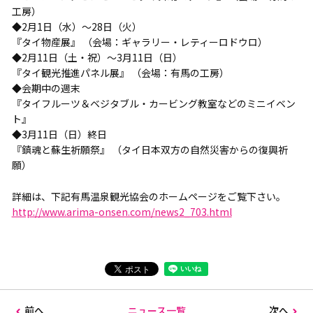
工房）
◆2月1日（水）～28日（火）
『タイ物産展』 （会場：ギャラリー・レティーロドウロ）
◆2月11日（土・祝）～3月11日（日）
『タイ観光推進パネル展』 （会場：有馬の工房）
◆会期中の週末
『タイフルーツ＆ベジタブル・カービング教室などのミニイベン
ト』
◆3月11日（日）終日
『鎮魂と蘇生祈願祭』 （タイ日本双方の自然災害からの復興祈
願）
詳細は、下記有馬温泉観光協会のホームページをご覧下さい。
http://www.arima-onsen.com/news2_703.html
前へ
ニュース一覧
次へ