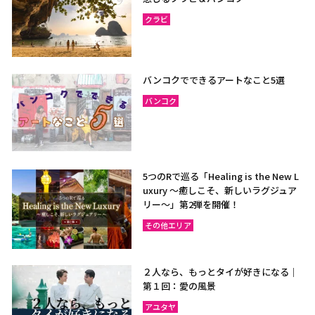
クラビ
バンコクでできるアートなこと5選
バンコク
5つのRで巡る「Healing is the New L
uxury ～癒しこそ、新しいラグジュア
リー〜」第2弾を開催！
その他エリア
２人なら、もっとタイが好きになる｜
第１回：愛の風景
アユタヤ