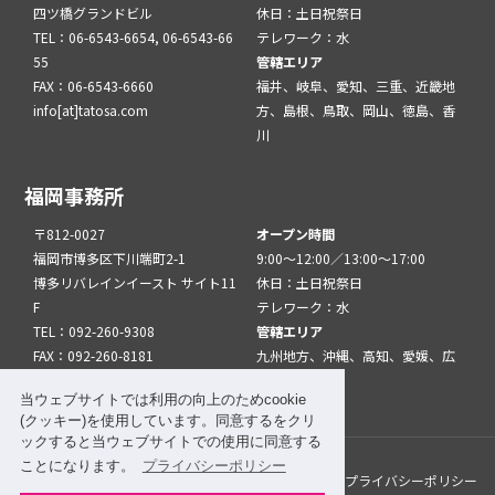
四ツ橋グランドビル
休日：土日祝祭日
TEL：06-6543-6654, 06-6543-66
テレワーク：水
55
管轄エリア
FAX：06-6543-6660
福井、岐阜、愛知、三重、近畿地
info[at]tatosa.com
方、島根、鳥取、岡山、徳島、香
川
福岡事務所
〒812-0027
オープン時間
福岡市博多区下川端町2-1
9:00～12:00／13:00～17:00
博多リバレインイースト サイト11
休日：土日祝祭日
F
テレワーク：水
TEL：092-260-9308
管轄エリア
FAX：092-260-8181
九州地方、沖縄、高知、愛媛、広
info[at]tatfuk.com
島、山口
当ウェブサイトでは利用の向上のためcookie
(クッキー)を使用しています。同意するをクリ
ックすると当ウェブサイトでの使用に同意する
ことになります。
プライバシーポリシー
このサイトについて
メルマガ登録
リンク
プライバシーポリシー