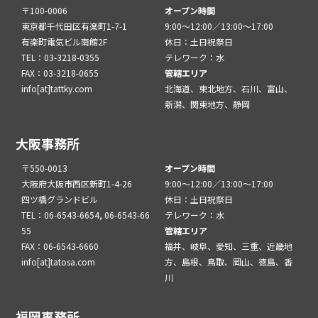
〒100-0006
オープン時間
東京都千代田区有楽町1-7-1
9:00～12:00／13:00～17:00
有楽町電気ビル南館2F
休日：土日祝祭日
TEL：03-3218-0355
テレワーク：水
FAX：03-3218-0655
管轄エリア
info[at]tattky.com
北海道、東北地方、石川、富山、
新潟、関東地方、静岡
大阪事務所
〒550-0013
オープン時間
大阪府大阪市西区新町1-4-26
9:00～12:00／13:00～17:00
四ツ橋グランドビル
休日：土日祝祭日
TEL：06-6543-6654, 06-6543-66
テレワーク：水
55
管轄エリア
FAX：06-6543-6660
福井、岐阜、愛知、三重、近畿地
info[at]tatosa.com
方、島根、鳥取、岡山、徳島、香
川
福岡事務所