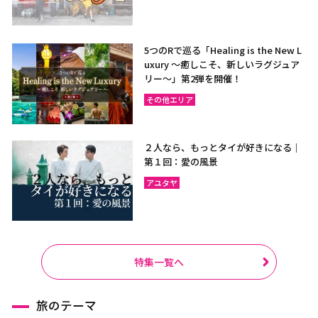
5つのRで巡る「Healing is the New L
uxury ～癒しこそ、新しいラグジュア
リー〜」第2弾を開催！
その他エリア
２人なら、もっとタイが好きになる｜
第１回：愛の風景
アユタヤ
特集一覧へ
旅のテーマ