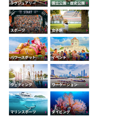
ラグジュアリー
国立公園・歴史公園
スポーツ
女子旅
パワースポット
イベント
ウェディング
ワーケーション
マリンスポーツ
ダイビング