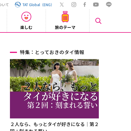
ついて
TAT Global（ENG）
楽しむ
旅のテーマ
【旅ロ
2026/07/30
特集：とっておきのタイ情報
２人なら、もっとタイが好きになる｜第２
回：刻まれる誓い