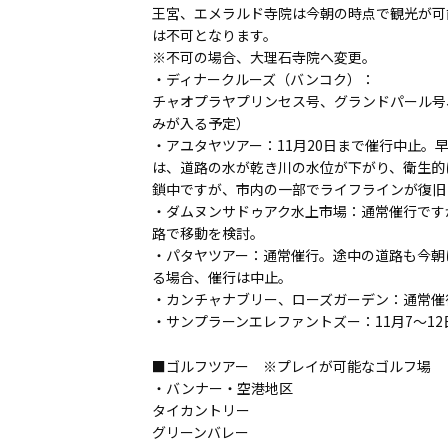
王宮、エメラルド寺院は今朝の時点で観光が可
は不可となります。
※不可の場合、大理石寺院へ変更。
・ディナークルーズ（バンコク）：
チャオプラヤプリンセス号、グランドパール号
みが入る予定）
・アユタヤツアー：11月20日まで催行中止
は、道路の水が乾き川の水位が下がり、衛生的
鎖中ですが、市内の一部でライフラインが復旧
・ダムヌンサドゥアク水上市場：通常催行です
路で移動を検討。
・パタヤツアー：通常催行。途中の道路も今朝
る場合、催行は中止。
・カンチャナブリー、ローズガーデン：通常催
・サンプラーンエレファントズー：11月7～1
■ゴルフツアー ※プレイが可能なゴルフ場
・バンナー・空港地区
タイカントリー
グリーンバレー