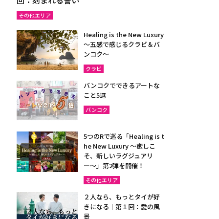
その他エリア
Healing is the New Luxury
～五感で感じるクラビ＆バ
ンコク～
クラビ
バンコクでできるアートな
こと5選
バンコク
5つのRで巡る「Healing is t
he New Luxury ～癒しこ
そ、新しいラグジュアリ
ー〜」第2弾を開催！
その他エリア
２人なら、もっとタイが好
きになる｜第１回：愛の風
景