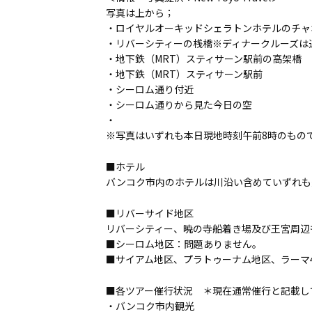
写真は上から；
・ロイヤルオーキッドシェラトンホテルのチャ
・リバーシティーの桟橋※ディナークルーズは
・地下鉄（MRT）スティサーン駅前の高架橋
・地下鉄（MRT）スティサーン駅前
・シーロム通り付近
・シーロム通りから見た今日の空
・
※写真はいずれも本日現地時刻午前8時のもの
■ホテル
バンコク市内のホテルは川沿い含めていずれも
■リバーサイド地区
リバーシティー、暁の寺船着き場及び王宮周辺
■シーロム地区：問題ありません。
■サイアム地区、プラトゥーナム地区、ラーマ
■各ツアー催行状況 ＊現在通常催行と記載し
・バンコク市内観光