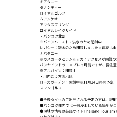
キアタニー
タナシティー
ロイヤルゴルフ
ムアンケオ
アマタスプリング
ロイヤルレイクサイド
・バンコク北部
※パインハースト：洪水のため閉鎖中
レガシー：冠水のため閉鎖しました※再開は未
ナバタニー
※カスカータとラムルッカ：アクセスが困難の
パンヤインドラ ※プレイ可能ですが、要注意
※アルパイン：閉鎖中
・川向こう方面地区
ローズガーデン：閉鎖中※11月14日再開予定
スワンゴルフ
●今後タイへのご出発される予定の方は、現地
●バンコク都内では一部浸水している箇所がご
●現地の情報は英語サイトThailand Tour
いただけます。