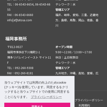
TEL：06-6543-6654, 06-6543-66
テレワーク：水
55
管轄エリア
FAX：06-6543-6660
福井、岐阜、愛知、三重、近畿地
info[at]tatosa.com
方、島根、鳥取、岡山、徳島、香
川
福岡事務所
〒812-0027
オープン時間
福岡市博多区下川端町2-1
9:00～12:00／13:00～17:00
博多リバレインイースト サイト11
休日：土日祝祭日
F
テレワーク：水
TEL：092-260-9308
管轄エリア
FAX：092-260-8181
九州地方、沖縄、高知、愛媛、広
info[at]tatfuk.com
島、山口
当ウェブサイトでは利用の向上のためcookie
(クッキー)を使用しています。同意するをクリ
ックすると当ウェブサイトでの使用に同意する
ことになります。
プライバシーポリシー
このサイトについて
メルマガ登録
リンク
プライバシーポリシー
サイトマップ
関係機関・団体について
利用規約
同意する