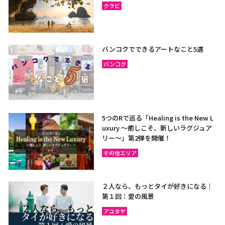
クラビ
バンコクでできるアートなこと5選
バンコク
5つのRで巡る「Healing is the New L
uxury ～癒しこそ、新しいラグジュア
リー〜」第2弾を開催！
その他エリア
２人なら、もっとタイが好きになる｜
第１回：愛の風景
アユタヤ