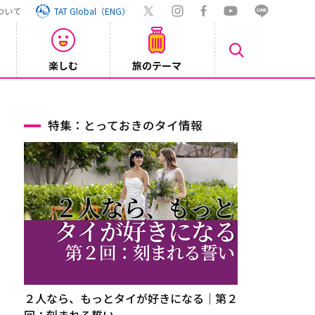
ついて
TAT Global（ENG）
楽しむ
旅のテーマ
Inst
2026/08/04
特集：とっておきのタイ情報
２人なら、もっとタイが好きになる｜第２
回：刻まれる誓い