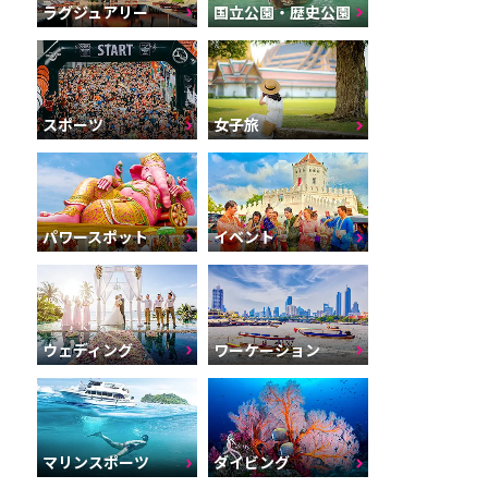
ラグジュアリー
国立公園・歴史公園
スポーツ
女子旅
パワースポット
イベント
ウェディング
ワーケーション
マリンスポーツ
ダイビング