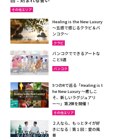
その他エリア
Healing is the New Luxury
～五感で感じるクラビ＆バ
ンコク～
クラビ
バンコクでできるアートな
こと5選
バンコク
5つのRで巡る「Healing is t
he New Luxury ～癒しこ
そ、新しいラグジュアリ
ー〜」第2弾を開催！
その他エリア
２人なら、もっとタイが好
きになる｜第１回：愛の風
景