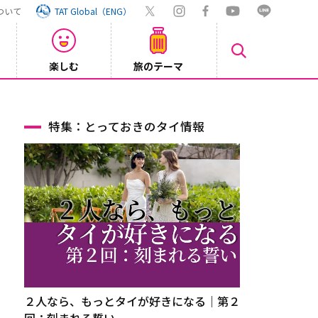
ついて
TAT Global（ENG）
楽しむ
旅のテーマ
【鉄道】
2026/08/03
特集：とっておきのタイ情報
２人なら、もっとタイが好きになる｜第２
回：刻まれる誓い