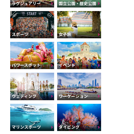
ラグジュアリー
国立公園・歴史公園
スポーツ
女子旅
パワースポット
イベント
ウェディング
ワーケーション
マリンスポーツ
ダイビング