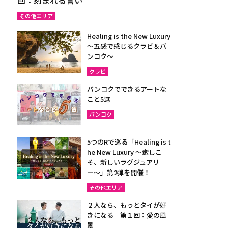
その他エリア
Healing is the New Luxury
～五感で感じるクラビ＆バ
ンコク～
クラビ
バンコクでできるアートな
こと5選
バンコク
5つのRで巡る「Healing is t
he New Luxury ～癒しこ
そ、新しいラグジュアリ
ー〜」第2弾を開催！
その他エリア
２人なら、もっとタイが好
きになる｜第１回：愛の風
景