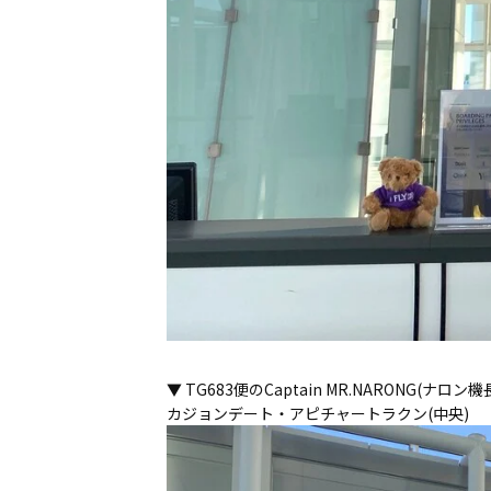
▼ TG683便のCaptain MR.NARONG
カジョンデート・アピチャートラクン(中央)