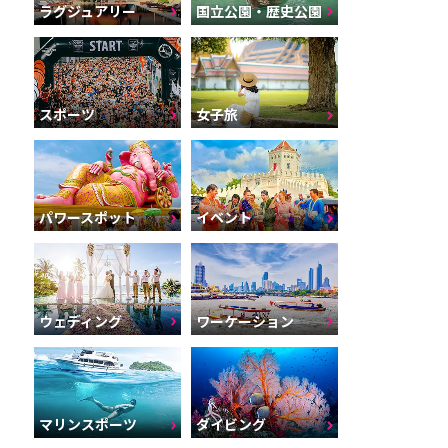
ラグジュアリー
国立公園・歴史公園
スポーツ
女子旅
パワースポット
イベント
ウェディング
ワーケーション
マリンスポーツ
ダイビング