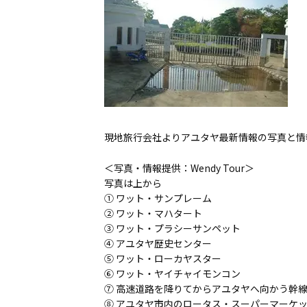
現地旅行会社よりアユタヤ最新情報の写真と情
＜写真・情報提供：Wendy Tour＞
写真は上から
① ワット・サンプレーム
② ワット・マハタート
③ ワット・プラシーサンペット
④ アユタヤ歴史センター
⑤ ワット・ローカヤスター
⑥ ワット・ヤイチャイモンコン
⑦ 高速道路を降りてからアユタヤへ向かう幹
⑧ アユタヤ市内のロータス・スーパーマーケ