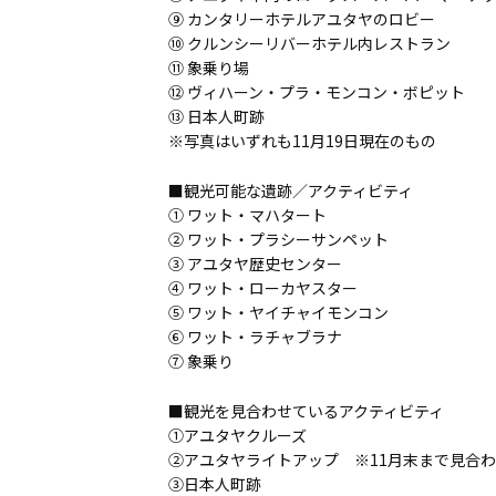
⑨ カンタリーホテルアユタヤのロビー
⑩ クルンシーリバーホテル内レストラン
⑪ 象乗り場
⑫ ヴィハーン・プラ・モンコン・ボピット
⑬ 日本人町跡
※写真はいずれも11月19日現在のもの
■観光可能な遺跡／アクティビティ
① ワット・マハタート
② ワット・プラシーサンペット
③ アユタヤ歴史センター
④ ワット・ローカヤスター
⑤ ワット・ヤイチャイモンコン
⑥ ワット・ラチャブラナ
⑦ 象乗り
■観光を見合わせているアクティビティ
①アユタヤクルーズ
②アユタヤライトアップ ※11月末まで見合
③日本人町跡