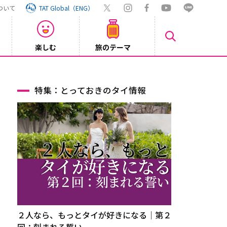
ついて
TAT Global（ENG）
楽しむ
旅のテーマ
Inst
2026/08/04
特集：とっておきのタイ情報
２人なら、もっとタイが好きになる｜第２
回：刻まれる誓い