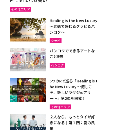
その他エリア
Healing is the New Luxury
～五感で感じるクラビ＆バ
ンコク～
クラビ
バンコクでできるアートな
こと5選
バンコク
5つのRで巡る「Healing is t
he New Luxury ～癒しこ
そ、新しいラグジュアリ
ー〜」第2弾を開催！
その他エリア
２人なら、もっとタイが好
きになる｜第１回：愛の風
景