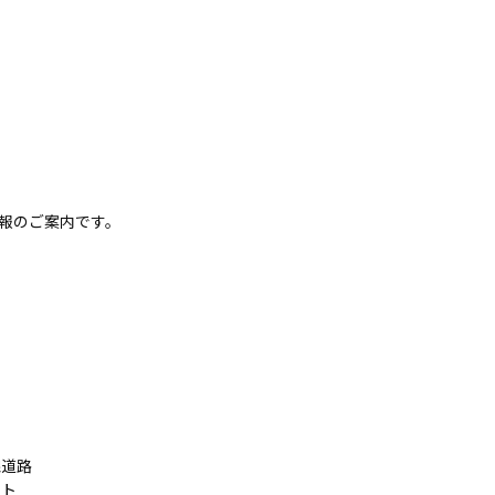
報のご案内です。
線道路
ット