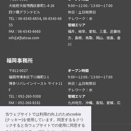
大阪府大阪市西区新町1-4-26
9:00～12:00／13:00～17:00
四ツ橋グランドビル
休日：土日祝祭日
TEL：06-6543-6654, 06-6543-66
テレワーク：水
55
管轄エリア
FAX：06-6543-6660
福井、岐阜、愛知、三重、近畿地
info[at]tatosa.com
方、島根、鳥取、岡山、徳島、香
川
福岡事務所
〒812-0027
オープン時間
福岡市博多区下川端町2-1
9:00～12:00／13:00～17:00
博多リバレインイースト サイト11
休日：土日祝祭日
F
テレワーク：水
TEL：092-260-9308
管轄エリア
FAX：092-260-8181
九州地方、沖縄、高知、愛媛、広
info[at]tatfuk.com
島、山口
当ウェブサイトでは利用の向上のためcookie
(クッキー)を使用しています。同意するをクリ
ックすると当ウェブサイトでの使用に同意する