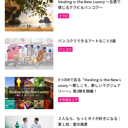
Healing is the New Luxury ～五感で
感じるクラビ＆バンコク～
クラビ
バンコクでできるアートなこと5選
バンコク
5つのRで巡る「Healing is the New L
uxury ～癒しこそ、新しいラグジュア
リー〜」第2弾を開催！
その他エリア
２人なら、もっとタイが好きになる｜
第１回：愛の風景