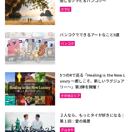
感じるクラビ＆バンコク～
クラビ
バンコクでできるアートなこと5選
バンコク
5つのRで巡る「Healing is the New L
uxury ～癒しこそ、新しいラグジュア
リー〜」第2弾を開催！
その他エリア
２人なら、もっとタイが好きになる｜
第１回：愛の風景
アユタヤ