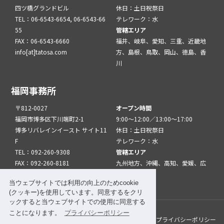
四ツ橋グランドビル
休日：土日祝祭日
TEL：06-6543-6654, 06-6543-66
テレワーク：水
55
管轄エリア
FAX：06-6543-6660
福井、岐阜、愛知、三重、近畿地
info[at]tatosa.com
方、島根、鳥取、岡山、徳島、香
川
福岡事務所
〒812-0027
オープン時間
福岡市博多区下川端町2-1
9:00～12:00／13:00～17:00
博多リバレインイースト サイト11
休日：土日祝祭日
F
テレワーク：水
TEL：092-260-9308
管轄エリア
FAX：092-260-8181
九州地方、沖縄、高知、愛媛、広
info[at]tatfuk.com
島、山口
当ウェブサイトでは利用の向上のためcookie
(クッキー)を使用しています。同意するをクリ
ックすると当ウェブサイトでの使用に同意する
ことになります。
プライバシーポリシー
このサイトについて
メルマガ登録
リンク
プライバシーポリシー