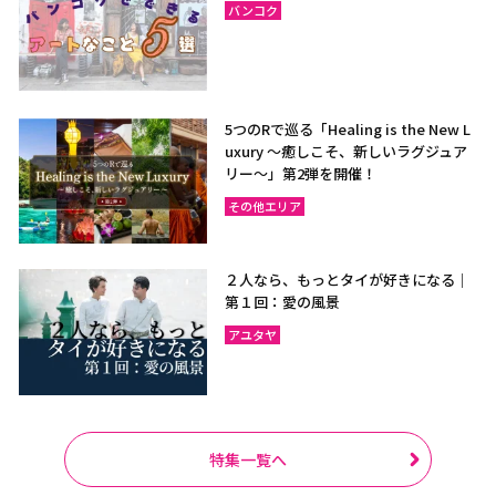
バンコク
5つのRで巡る「Healing is the New L
uxury ～癒しこそ、新しいラグジュア
リー〜」第2弾を開催！
その他エリア
２人なら、もっとタイが好きになる｜
第１回：愛の風景
アユタヤ
特集一覧へ