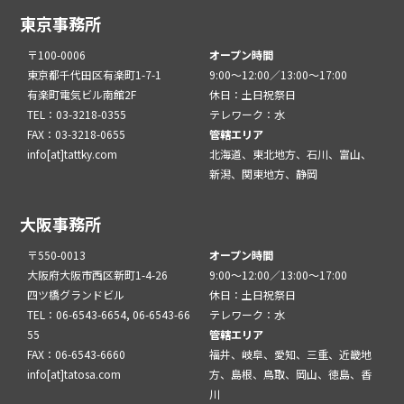
東京事務所
〒100-0006
オープン時間
東京都千代田区有楽町1-7-1
9:00～12:00／13:00～17:00
有楽町電気ビル南館2F
休日：土日祝祭日
TEL：03-3218-0355
テレワーク：水
FAX：03-3218-0655
管轄エリア
info[at]tattky.com
北海道、東北地方、石川、富山、
新潟、関東地方、静岡
大阪事務所
〒550-0013
オープン時間
大阪府大阪市西区新町1-4-26
9:00～12:00／13:00～17:00
四ツ橋グランドビル
休日：土日祝祭日
TEL：06-6543-6654, 06-6543-66
テレワーク：水
55
管轄エリア
FAX：06-6543-6660
福井、岐阜、愛知、三重、近畿地
info[at]tatosa.com
方、島根、鳥取、岡山、徳島、香
川