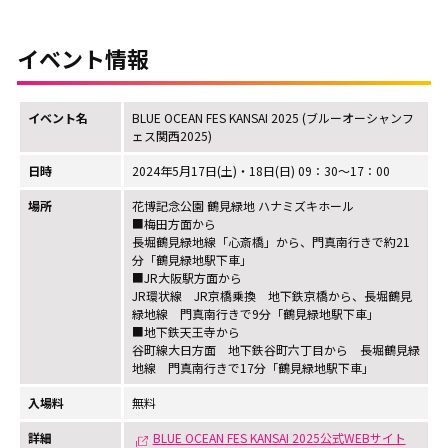
イベント情報
イベント名
BLUE OCEAN FES KANSAI 2025 (ブルーオーシャンフ
ェス関西2025)
日時
2024年5月17日(土)・18日(日) 09：30～17：00
場所
花博記念公園 鶴見緑地 ハナミズキホール
■梅田方面から
長堀鶴見緑地線「心斎橋」から、門真南行きで約21
分「鶴見緑地駅下車」
■JR大阪駅方面から
JR環状線 JR京橋乗換 地下鉄京橋から、長堀鶴見
緑地線 門真南行きで9分「鶴見緑地駅下車」
■地下鉄天王寺から
谷町線大日方面 地下鉄谷町六丁目から 長堀鶴見緑
地線 門真南行きで17分「鶴見緑地駅下車」
入場料
無料
詳細
BLUE OCEAN FES KANSAI 2025公式WEBサイト