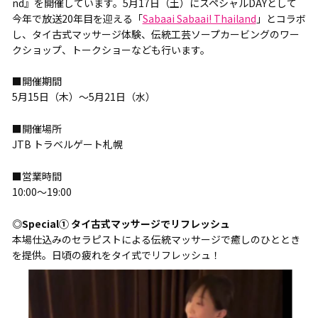
nd』を開催しています。5月17日（土）にスペシャルDAYとして
今年で放送20年目を迎える「
Sabaai Sabaai! Thailand
」とコラボ
し、タイ古式マッサージ体験、伝統工芸ソープカービングのワー
クショップ、トークショーなども行います。
■開催期間
5月15日（木）～5月21日（水）
■開催場所
JTB トラベルゲート札幌
■営業時間
10:00～19:00
◎Special① タイ古式マッサージでリフレッシュ
本場仕込みのセラピストによる伝統マッサージで癒しのひととき
を提供。日頃の疲れをタイ式でリフレッシュ！