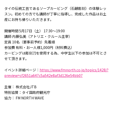
タイの伝統工芸であるソープカービング（石鹸彫刻）の体験レッ
スン。初めての方でも講師が丁寧に指導し、完成した作品はお土
産にお持ち帰りいただきます。
開催時間 5月17日（土） 17:30～19:00
講師 内藤弘美（アトリエ・クルール主宰）
定員 10名（要事前予約）先着順
参加費 有料・お一人様1,000円（材料費込）
カービングは彫刻刀を使用する為、中学生以下の参加は不可とさ
せて頂きます。
イベント詳細ページ：
https://www.fmnorth.co.jp/topics/1428/?
preview=cf2651a647c5a542e8af3d126e54bb07
主催： 株式会社JTB
特別協賛：タイ国政府観光庁
協力： FM NORTH WAVE