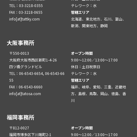
TEL：03-3218-0355
テレワーク：水
FAX：03-3218-0655
管轄エリア
info[at]tattky.com
北海道、東北地方、石川、富山、
新潟、関東地方、静岡
大阪事務所
〒550-0013
オープン時間
大阪府大阪市西区新町1-4-26
9:00～12:00／13:00～17:00
四ツ橋グランドビル
休日：土日祝祭日
TEL：06-6543-6654, 06-6543-66
テレワーク：水
55
管轄エリア
FAX：06-6543-6660
福井、岐阜、愛知、三重、近畿地
info[at]tatosa.com
方、島根、鳥取、岡山、徳島、香
川
福岡事務所
〒812-0027
オープン時間
福岡市博多区下川端町2-1
9:00～12:00／13:00～17:00