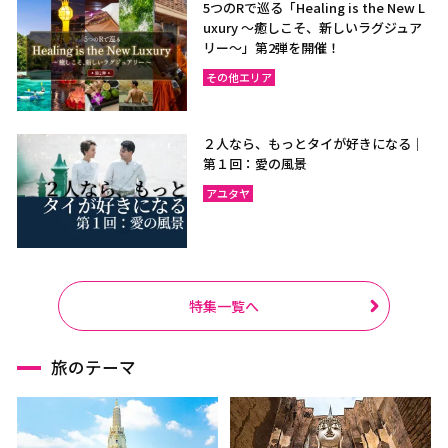
5つのRで巡る「Healing is the New L
uxury ～癒しこそ、新しいラグジュア
リー〜」第2弾を開催！
その他エリア
２人なら、もっとタイが好きになる｜
第１回：愛の風景
アユタヤ
特集一覧へ
旅のテーマ