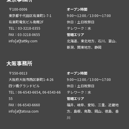
〒100-0006
オープン時間
東京都千代田区有楽町1-7-1
9:00～12:00／13:00～17:00
有楽町電気ビル南館2F
休日：土日祝祭日
TEL：03-3218-0355
テレワーク：水
FAX：03-3218-0655
管轄エリア
info[at]tattky.com
北海道、東北地方、石川、富山、
新潟、関東地方、静岡
大阪事務所
〒550-0013
オープン時間
大阪府大阪市西区新町1-4-26
9:00～12:00／13:00～17:00
四ツ橋グランドビル
休日：土日祝祭日
TEL：06-6543-6654, 06-6543-66
テレワーク：水
55
管轄エリア
FAX：06-6543-6660
福井、岐阜、愛知、三重、近畿地
info[at]tatosa.com
方、島根、鳥取、岡山、徳島、香
川