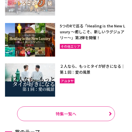
5つのRで巡る「Healing is the New L
uxury ～癒しこそ、新しいラグジュア
リー〜」第2弾を開催！
その他エリア
２人なら、もっとタイが好きになる｜
第１回：愛の風景
アユタヤ
特集一覧へ
旅のテーマ