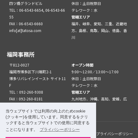
四ツ橋グランドビル
休日：土日祝祭日
TEL：06-6543-6654, 06-6543-66
テレワーク：水
55
管轄エリア
FAX：06-6543-6660
福井、岐阜、愛知、三重、近畿地
info[at]tatosa.com
方、島根、鳥取、岡山、徳島、香
川
福岡事務所
〒812-0027
オープン時間
福岡市博多区下川端町2-1
9:00～12:00／13:00～17:00
博多リバレインイースト サイト11
休日：土日祝祭日
F
テレワーク：水
TEL：092-260-9308
管轄エリア
FAX：092-260-8181
九州地方、沖縄、高知、愛媛、広
info[at]tatfuk.com
島、山口
当ウェブサイトでは利用の向上のためcookie
(クッキー)を使用しています。同意するをクリ
ックすると当ウェブサイトでの使用に同意する
ことになります。
プライバシーポリシー
このサイトについて
メルマガ登録
リンク
プライバシーポリシー