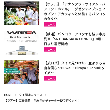
【ホテル】「アナンタラ・サイアム・バ
ンコク・ホテル」エグゼクティブシェフ
のプン・アカウィンと体験するバンコク
の食文化
ニュース
【鉄道】バンコクーアユタヤを結ぶ冷房
列車「SRT BANGKOK CONNEX」8月1
日より運行開始
ニュース
【旅ログ】タイで見つけた、空よりも自
由な僕ら～Huwei・Hiroya・Jobuのタ
イ旅～
ニュース
HOME
タイ関連ニュース
【ツアー】広島発着 年末年始チャーター便で行くタイ！