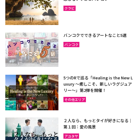
クラビ
バンコクでできるアートなこと5選
バンコク
5つのRで巡る「Healing is the New L
uxury ～癒しこそ、新しいラグジュア
リー〜」第2弾を開催！
その他エリア
２人なら、もっとタイが好きになる｜
第１回：愛の風景
アユタヤ