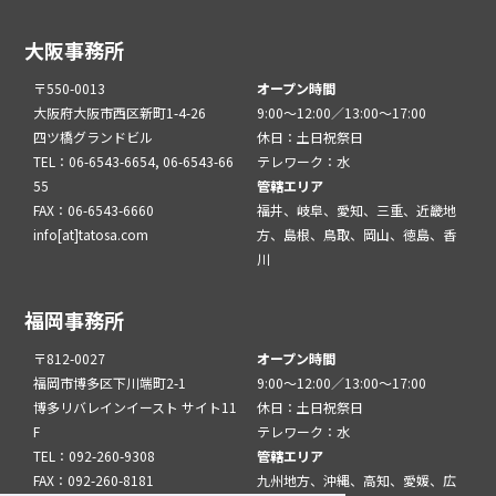
大阪事務所
〒550-0013
オープン時間
大阪府大阪市西区新町1-4-26
9:00～12:00／13:00～17:00
四ツ橋グランドビル
休日：土日祝祭日
TEL：06-6543-6654, 06-6543-66
テレワーク：水
55
管轄エリア
FAX：06-6543-6660
福井、岐阜、愛知、三重、近畿地
info[at]tatosa.com
方、島根、鳥取、岡山、徳島、香
川
福岡事務所
〒812-0027
オープン時間
福岡市博多区下川端町2-1
9:00～12:00／13:00～17:00
博多リバレインイースト サイト11
休日：土日祝祭日
F
テレワーク：水
TEL：092-260-9308
管轄エリア
FAX：092-260-8181
九州地方、沖縄、高知、愛媛、広