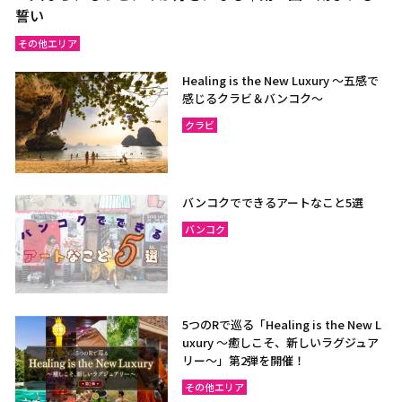
誓い
その他エリア
Healing is the New Luxury ～五感で
感じるクラビ＆バンコク～
クラビ
バンコクでできるアートなこと5選
バンコク
5つのRで巡る「Healing is the New L
uxury ～癒しこそ、新しいラグジュア
リー〜」第2弾を開催！
その他エリア