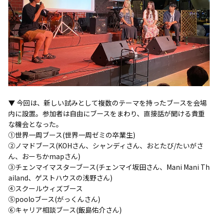
▼ 今回は、新しい試みとして複数のテーマを持ったブースを会場
内に設置。参加者は自由にブースをまわり、直接話が聞ける貴重
な機会となった。
①世界一周ブース(世界一周ゼミの卒業生)
②ノマドブース(KOHさん、シャンディさん、おとたび/たいがさ
ん、おーちかmapさん)
③チェンマイマスターブース(チェンマイ坂田さん、Mani Mani Th
ailand、ゲストハウスの浅野さん)
④スクールウィズブース
⑤pooloブース(がっくんさん)
⑥キャリア相談ブース(飯島佑介さん)