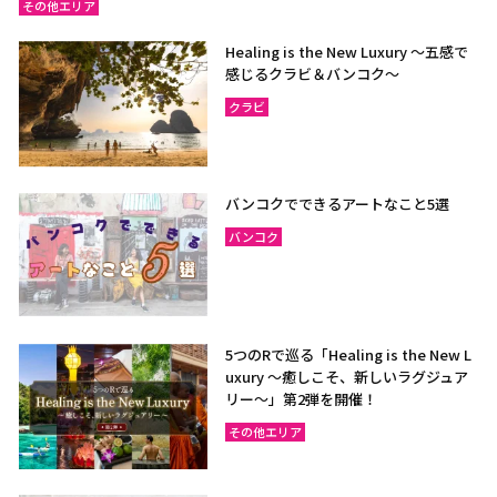
その他エリア
Healing is the New Luxury ～五感で
感じるクラビ＆バンコク～
クラビ
バンコクでできるアートなこと5選
バンコク
5つのRで巡る「Healing is the New L
uxury ～癒しこそ、新しいラグジュア
リー〜」第2弾を開催！
その他エリア