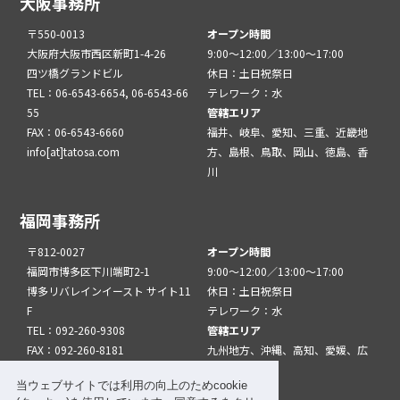
大阪事務所
〒550-0013
オープン時間
大阪府大阪市西区新町1-4-26
9:00～12:00／13:00～17:00
四ツ橋グランドビル
休日：土日祝祭日
TEL：06-6543-6654, 06-6543-66
テレワーク：水
55
管轄エリア
FAX：06-6543-6660
福井、岐阜、愛知、三重、近畿地
info[at]tatosa.com
方、島根、鳥取、岡山、徳島、香
川
福岡事務所
〒812-0027
オープン時間
福岡市博多区下川端町2-1
9:00～12:00／13:00～17:00
博多リバレインイースト サイト11
休日：土日祝祭日
F
テレワーク：水
TEL：092-260-9308
管轄エリア
FAX：092-260-8181
九州地方、沖縄、高知、愛媛、広
info[at]tatfuk.com
島、山口
当ウェブサイトでは利用の向上のためcookie