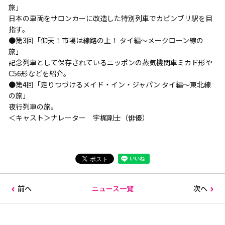
旅」
日本の車両をサロンカーに改造した特別列車でカビンブリ駅を目
指す。
●第3回「仰天！市場は線路の上！ タイ編～メークローン線の
旅」
記念列車として保存されているニッポンの蒸気機関車ミカド形や
C56形などを紹介。
●第4回「走りつづけるメイド・イン・ジャパン タイ編～東北線
の旅」
夜行列車の旅。
＜キャスト＞ナレーター 宇梶剛士（俳優）
前へ
ニュース一覧
次へ