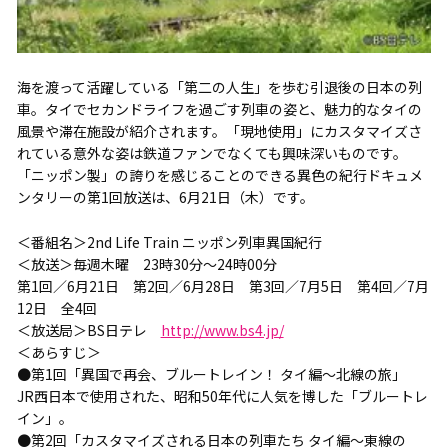
海を渡って活躍している「第二の人生」を歩む引退後の日本の列
車。タイでセカンドライフを過ごす列車の姿と、魅力的なタイの
風景や滞在施設が紹介されます。「現地使用」にカスタマイズさ
れている意外な姿は鉄道ファンでなくても興味深いものです。
「ニッポン製」の誇りを感じることのできる異色の紀行ドキュメ
ンタリーの第1回放送は、6月21日（木）です。
＜番組名＞2nd Life Train ニッポン列車異国紀行
＜放送＞毎週木曜 23時30分～24時00分
第1回／6月21日 第2回／6月28日 第3回／7月5日 第4回／7月
12日 全4回
＜放送局＞BS日テレ
http://www.bs4.jp/
＜あらすじ＞
●第1回「異国で再会、ブルートレイン！ タイ編～北線の旅」
JR西日本で使用された、昭和50年代に人気を博した「ブルートレ
イン」。
●第2回「カスタマイズされる日本の列車たち タイ編～東線の