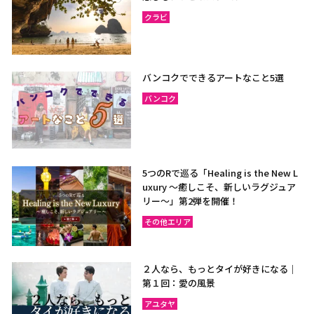
クラビ
バンコクでできるアートなこと5選
バンコク
5つのRで巡る「Healing is the New L
uxury ～癒しこそ、新しいラグジュア
リー〜」第2弾を開催！
その他エリア
２人なら、もっとタイが好きになる｜
第１回：愛の風景
アユタヤ