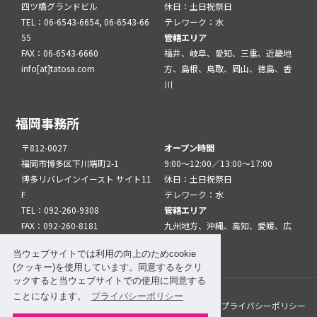
四ツ橋グランドビル
休日：土日祝祭日
TEL：06-6543-6654, 06-6543-66
テレワーク：水
55
管轄エリア
FAX：06-6543-6660
福井、岐阜、愛知、三重、近畿地
info[at]tatosa.com
方、島根、鳥取、岡山、徳島、香
川
福岡事務所
〒812-0027
オープン時間
福岡市博多区下川端町2-1
9:00～12:00／13:00～17:00
博多リバレインイースト サイト11
休日：土日祝祭日
F
テレワーク：水
TEL：092-260-9308
管轄エリア
FAX：092-260-8181
九州地方、沖縄、高知、愛媛、広
info[at]tatfuk.com
島、山口
当ウェブサイトでは利用の向上のためcookie
(クッキー)を使用しています。同意するをクリ
ックすると当ウェブサイトでの使用に同意する
ことになります。
プライバシーポリシー
このサイトについて
メルマガ登録
リンク
プライバシーポリシー