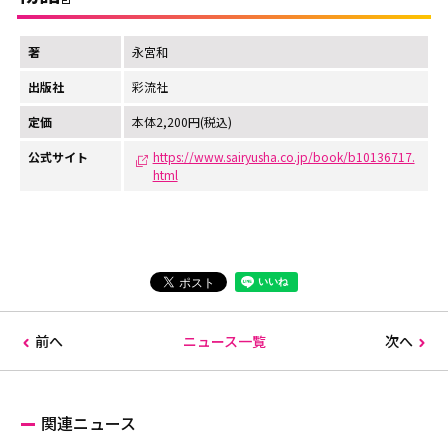
著
永宮和
出版社
彩流社
定価
本体2,200円(税込)
公式サイト
https://www.sairyusha.co.jp/book/b10136717.
html
前へ
ニュース一覧
次へ
関連ニュース