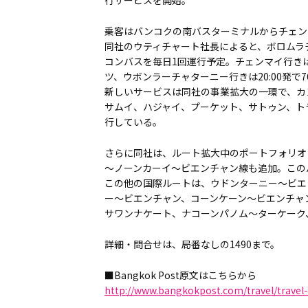
乗客はバンコクの南バスターミナルからチェン
同社のウティチャート社長によると、ボロムラ
コンバスを毎日1回運行予定。チェンマイ行きは20
ツ、ウボンラーチャターニー行きは20:00発で
新しいサービスは同社の事業拡大の一環で、カ
サムイ、ハジャイ、プーケット、サトゥン、ト
行している。
さらに同社は、ルート拡大中のポートフォリオ
～ノーンカーイ～ビエンチャン線も追加。この
この他の国際ルートは、ウドンターニー～ビエ
ー～ビエンチャン、コーンケーン～ビエンチャ
サワンナケート、ナコーンパノム～ターケーク
詳細・問合せは、局番なしの1490まで。
■Bangkok Post原文はこちらから
http://www.bangkokpost.com/travel/travel-