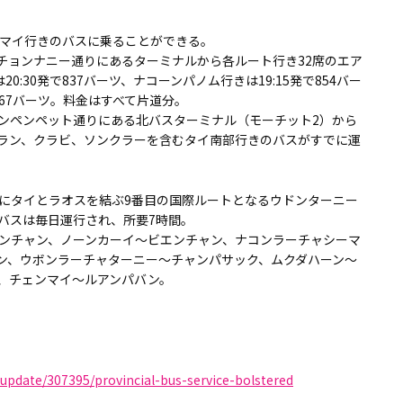
マイ行きのバスに乗ることができる。
チョンナニー通りにあるターミナルから各ルート行き32席のエア
:30発で837バーツ、ナコーンパノム行きは19:15発で854バー
767バーツ。料金はすべて片道分。
ンペンペット通りにある北バスターミナル（モーチット2）から
ラン、クラビ、ソンクラーを含むタイ南部行きのバスがすでに運
にタイとラオスを結ぶ9番目の国際ルートとなるウドンターニー
バスは毎日運行され、所要7時間。
ンチャン、ノーンカーイ～ビエンチャン、ナコンラーチャシーマ
ン、ウボンラーチャターニー～チャンパサック、ムクダハーン～
、チェンマイ～ルアンパバン。
update/307395/provincial-bus-service-bolstered