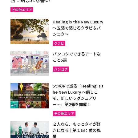
その他エリア
Healing is the New Luxury
～五感で感じるクラビ＆バ
ンコク～
クラビ
バンコクでできるアートな
こと5選
バンコク
5つのRで巡る「Healing is t
he New Luxury ～癒しこ
そ、新しいラグジュアリ
ー〜」第2弾を開催！
その他エリア
２人なら、もっとタイが好
きになる｜第１回：愛の風
景