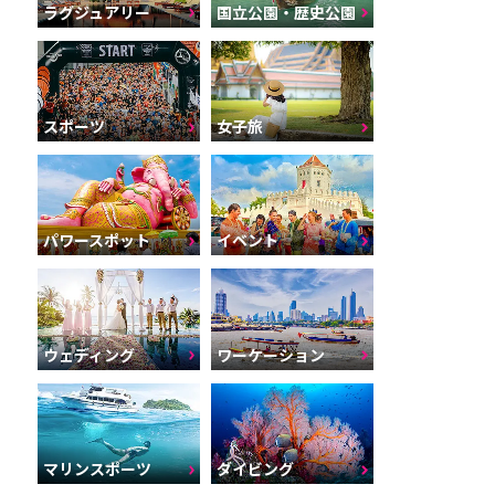
ラグジュアリー
国立公園・歴史公園
スポーツ
女子旅
パワースポット
イベント
ウェディング
ワーケーション
マリンスポーツ
ダイビング