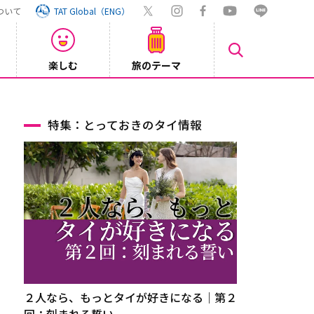
ついて
TAT Global（ENG）
楽しむ
旅のテーマ
【鉄道】
2026/08/03
特集：とっておきのタイ情報
２人なら、もっとタイが好きになる｜第２
回：刻まれる誓い