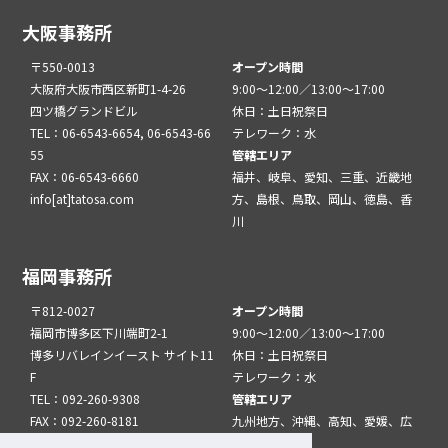
大阪事務所
〒550-0013
オープン時間
大阪府大阪市西区新町1-4-26
9:00～12:00／13:00～17:00
四ツ橋グランドビル
休日：土日祝祭日
TEL：06-6543-6654, 06-6543-66
テレワーク：水
55
管轄エリア
FAX：06-6543-6660
福井、岐阜、愛知、三重、近畿地
info[at]tatosa.com
方、島根、鳥取、岡山、徳島、香
川
福岡事務所
〒812-0027
オープン時間
福岡市博多区下川端町2-1
9:00～12:00／13:00～17:00
博多リバレインイースト サイト11
休日：土日祝祭日
F
テレワーク：水
TEL：092-260-9308
管轄エリア
FAX：092-260-8181
九州地方、沖縄、高知、愛媛、広
info[at]tatfuk.com
島、山口