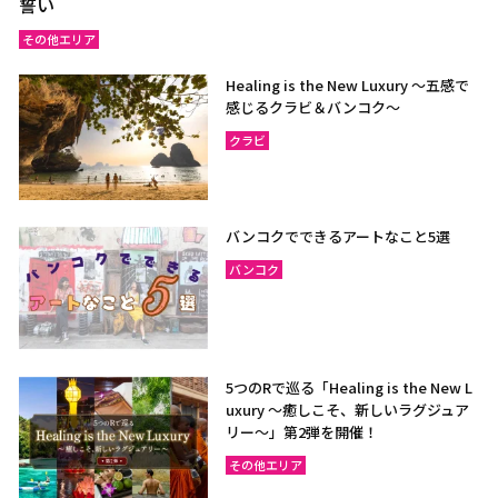
誓い
その他エリア
Healing is the New Luxury ～五感で
感じるクラビ＆バンコク～
クラビ
バンコクでできるアートなこと5選
バンコク
5つのRで巡る「Healing is the New L
uxury ～癒しこそ、新しいラグジュア
リー〜」第2弾を開催！
その他エリア