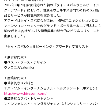
2012年9月20日に開催された初の『タイ・スパ＆ウェルビーイン
グ・アワード』において、健康＆ウェルネス部門での18のスパ製
品とサービスが最高栄誉を収めました。
アワードはタイ・スパ協会が主催。IMPACTエキシビション＆コ
ンベンション・センターのグランド・ボールルームにて行われ、1
80を超える各社がスパ＆健康産業の総合的なビジネスリソースを
出展しました。
『タイ・スパ&ウェルビーイング・アワード』受賞リスト
＜展示部門賞＞
●ベスト・ブース・デザイン
ヴァロニカValonika
＜産業部門賞＞
●革新的なスパ料理
チバ・ソム・インターナショナル・ヘルスリゾート（ホアヒン）
http://www.chivasom.com/
●革新的なスパ・トリートメント
レインフォレスト・インダルジェンス（バンヤンツリー・スパ・