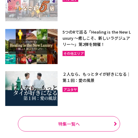
5つのRで巡る「Healing is the New L
uxury ～癒しこそ、新しいラグジュア
リー〜」第2弾を開催！
その他エリア
２人なら、もっとタイが好きになる｜
第１回：愛の風景
アユタヤ
特集一覧へ