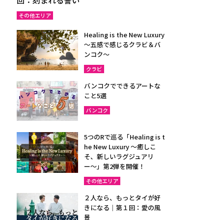
その他エリア
Healing is the New Luxury
～五感で感じるクラビ＆バ
ンコク～
クラビ
バンコクでできるアートな
こと5選
バンコク
5つのRで巡る「Healing is t
he New Luxury ～癒しこ
そ、新しいラグジュアリ
ー〜」第2弾を開催！
その他エリア
２人なら、もっとタイが好
きになる｜第１回：愛の風
景