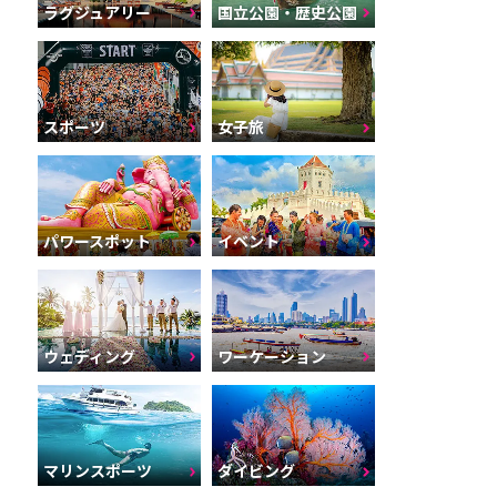
ラグジュアリー
国立公園・歴史公園
スポーツ
女子旅
パワースポット
イベント
ウェディング
ワーケーション
マリンスポーツ
ダイビング