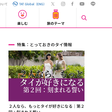
ついて
TAT Global（ENG）
楽しむ
旅のテーマ
【鉄道】
2026/08/03
特集：とっておきのタイ情報
２人なら、もっとタイが好きになる｜第２
回：刻まれる誓い