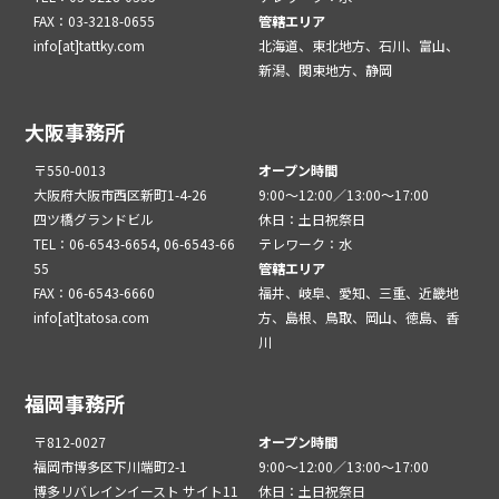
FAX：03-3218-0655
管轄エリア
info[at]tattky.com
北海道、東北地方、石川、富山、
新潟、関東地方、静岡
大阪事務所
〒550-0013
オープン時間
大阪府大阪市西区新町1-4-26
9:00～12:00／13:00～17:00
四ツ橋グランドビル
休日：土日祝祭日
TEL：06-6543-6654, 06-6543-66
テレワーク：水
55
管轄エリア
FAX：06-6543-6660
福井、岐阜、愛知、三重、近畿地
info[at]tatosa.com
方、島根、鳥取、岡山、徳島、香
川
福岡事務所
〒812-0027
オープン時間
福岡市博多区下川端町2-1
9:00～12:00／13:00～17:00
博多リバレインイースト サイト11
休日：土日祝祭日