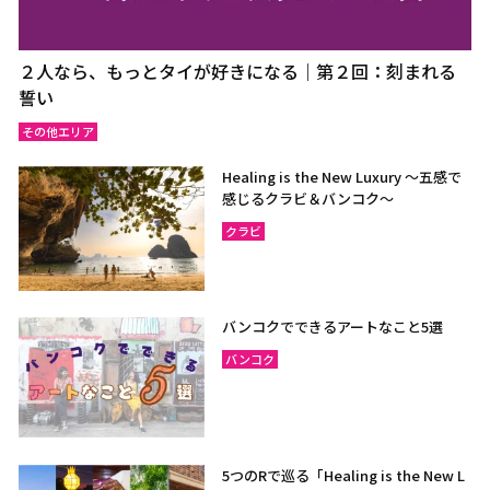
２人なら、もっとタイが好きになる｜第２回：刻まれる
誓い
その他エリア
Healing is the New Luxury ～五感で
感じるクラビ＆バンコク～
クラビ
バンコクでできるアートなこと5選
バンコク
5つのRで巡る「Healing is the New L