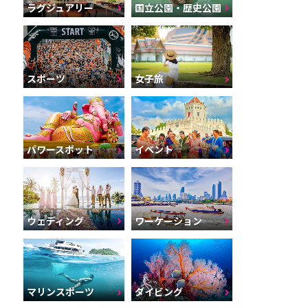
ラグジュアリー
国立公園・歴史公園
スポーツ
女子旅
パワースポット
イベント
ウェディング
ワーケーション
マリンスポーツ
ダイビング