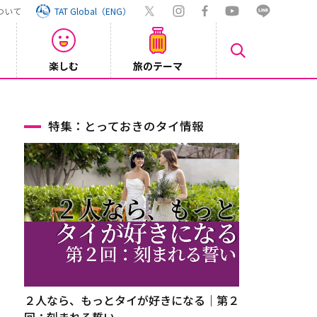
ついて
TAT Global（ENG）
楽しむ
旅のテーマ
【旅ロ
2026/07/30
特集：とっておきのタイ情報
２人なら、もっとタイが好きになる｜第２
回：刻まれる誓い