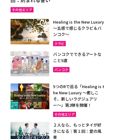
その他エリア
Healing is the New Luxury
～五感で感じるクラビ＆バ
ンコク～
クラビ
バンコクでできるアートな
こと5選
バンコク
5つのRで巡る「Healing is t
he New Luxury ～癒しこ
そ、新しいラグジュアリ
ー〜」第2弾を開催！
その他エリア
２人なら、もっとタイが好
きになる｜第１回：愛の風
景