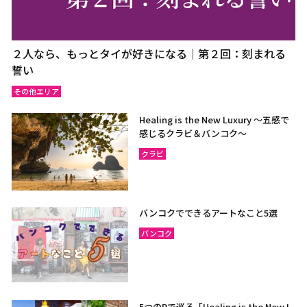
２人なら、もっとタイが好きになる｜第２回：刻まれる
誓い
その他エリア
Healing is the New Luxury ～五感で
感じるクラビ＆バンコク～
クラビ
バンコクでできるアートなこと5選
バンコク
5つのRで巡る「Healing is the New L