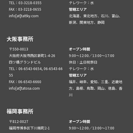
TEL：03-3218-0355
テレワーク：水
FAX：03-3218-0655
管轄エリア
info[at]tattky.com
北海道、東北地方、石川、富山、
新潟、関東地方、静岡
大阪事務所
〒550-0013
オープン時間
大阪府大阪市西区新町1-4-26
9:00～12:00／13:00～17:00
四ツ橋グランドビル
休日：土日祝祭日
TEL：06-6543-6654, 06-6543-66
テレワーク：水
55
管轄エリア
FAX：06-6543-6660
福井、岐阜、愛知、三重、近畿地
info[at]tatosa.com
方、島根、鳥取、岡山、徳島、香
川
福岡事務所
〒812-0027
オープン時間
福岡市博多区下川端町2-1
9:00～12:00／13:00～17:00