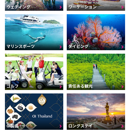
ウェディング
ワーケーション
マリンスポーツ
ダイビング
ゴルフ
責任ある観光
GI製品
ロングステイ