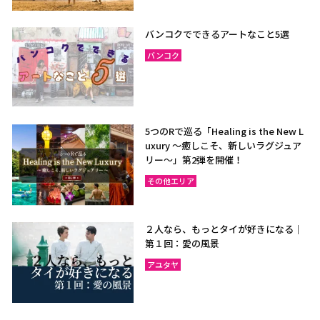
バンコクでできるアートなこと5選
バンコク
5つのRで巡る「Healing is the New L
uxury ～癒しこそ、新しいラグジュア
リー〜」第2弾を開催！
その他エリア
２人なら、もっとタイが好きになる｜
第１回：愛の風景
アユタヤ