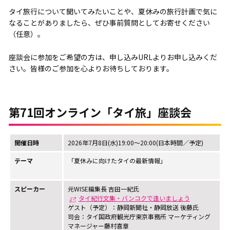
タイ旅行について聞いてみたいことや、夏休みの旅行計画で気に
なることがありましたら、ぜひ事前質問としてお寄せください
（任意）。
座談会に参加をご希望の方は、申し込みURLよりお申し込みくだ
さい。皆様のご参加を心よりお待ちしております。
第71回オンライン「タイ旅」座談会
開催日時
2026年7月8日(水)19:00～20:00(日本時間／予定)
テーマ
「夏休みに向けたタイの最新情報」
スピーカー
元WISE編集長 吉田一紀氏
タイ紀行文集・バンコクで逢いましょう
ゲスト（予定）：静岡新聞社・静岡放送 後藤氏
司会：タイ国政府観光庁東京事務所 マーケティング
マネージャー藤村喜章