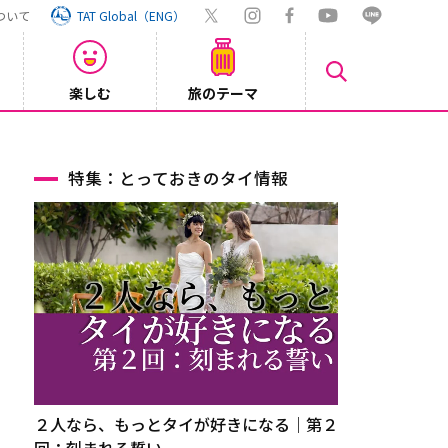
ついて
TAT Global（ENG）
楽しむ
旅のテーマ
【鉄道】
2026/08/03
特集：とっておきのタイ情報
２人なら、もっとタイが好きになる｜第２
回：刻まれる誓い