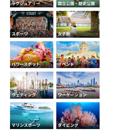
ラグジュアリー
国立公園・歴史公園
スポーツ
女子旅
パワースポット
イベント
ウェディング
ワーケーション
マリンスポーツ
ダイビング