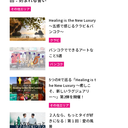
その他エリア
Healing is the New Luxury
～五感で感じるクラビ＆バ
ンコク～
クラビ
バンコクでできるアートな
こと5選
バンコク
5つのRで巡る「Healing is t
he New Luxury ～癒しこ
そ、新しいラグジュアリ
ー〜」第2弾を開催！
その他エリア
２人なら、もっとタイが好
きになる｜第１回：愛の風
景