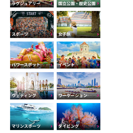
ラグジュアリー
国立公園・歴史公園
スポーツ
女子旅
パワースポット
イベント
ウェディング
ワーケーション
マリンスポーツ
ダイビング