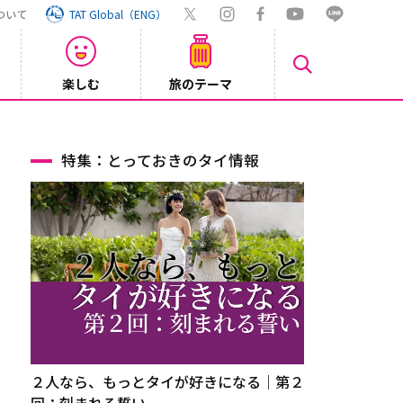
ついて
TAT Global（ENG）
楽しむ
旅のテーマ
Inst
2026/08/04
特集：とっておきのタイ情報
２人なら、もっとタイが好きになる｜第２
回：刻まれる誓い