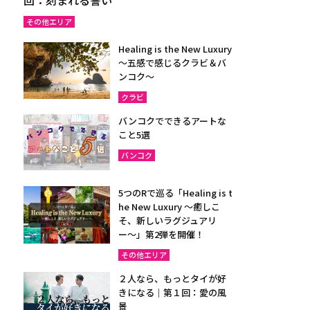
その他エリア
Healing is the New Luxury
～五感で感じるクラビ＆バ
ンコク～
クラビ
バンコクでできるアートな
こと5選
バンコク
5つのRで巡る「Healing is t
he New Luxury ～癒しこ
そ、新しいラグジュアリ
ー〜」第2弾を開催！
その他エリア
２人なら、もっとタイが好
きになる｜第１回：愛の風
景