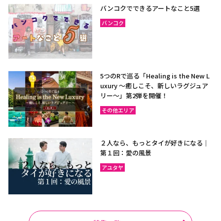
バンコクでできるアートなこと5選
バンコク
5つのRで巡る「Healing is the New L
uxury ～癒しこそ、新しいラグジュア
リー〜」第2弾を開催！
その他エリア
２人なら、もっとタイが好きになる｜
第１回：愛の風景
アユタヤ