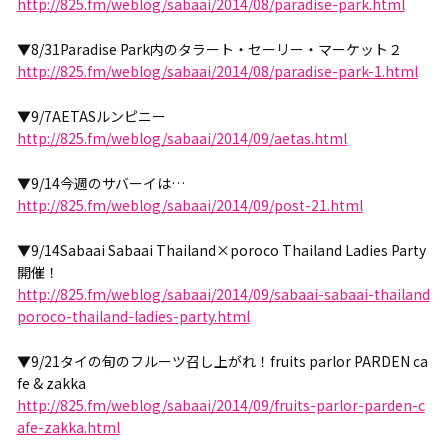
http://825.fm/weblog/sabaai/2014/08/paradise-park.html
▼8/31Paradise Park内のタラート・セーリー・マーケット２
http://825.fm/weblog/sabaai/2014/08/paradise-park-1.html
▼9/7AETASルンピニー
http://825.fm/weblog/sabaai/2014/09/aetas.html
▼9/14今週のサバーイは…
http://825.fm/weblog/sabaai/2014/09/post-21.html
▼9/14Sabaai Sabaai Thailand×poroco Thailand Ladies Party
開催！
http://825.fm/weblog/sabaai/2014/09/sabaai-sabaai-thailand
poroco-thailand-ladies-party.html
▼9/21タイの旬のフルーツ召し上がれ！fruits parlor PARDEN ca
fe & zakka
http://825.fm/weblog/sabaai/2014/09/fruits-parlor-parden-c
afe-zakka.html