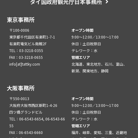
タイ国政府観光庁日本事務所
東京事務所
〒100-0006
オープン時間
東京都千代田区有楽町1-7-1
9:00～12:00／13:00～17:00
有楽町電気ビル南館2F
休日：土日祝祭日
TEL：03-3218-0355
テレワーク：水
FAX：03-3218-0655
管轄エリア
info[at]tattky.com
北海道、東北地方、石川、富山、
新潟、関東地方、静岡
大阪事務所
〒550-0013
オープン時間
大阪府大阪市西区新町1-4-26
9:00～12:00／13:00～17:00
四ツ橋グランドビル
休日：土日祝祭日
TEL：06-6543-6654, 06-6543-66
テレワーク：水
55
管轄エリア
FAX：06-6543-6660
福井、岐阜、愛知、三重、近畿地