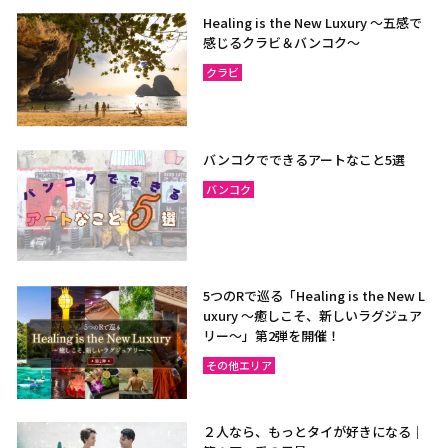
Healing is the New Luxury ～五感で
感じるクラビ＆バンコク～
クラビ
バンコクでできるアートなこと5選
バンコク
5つのRで巡る「Healing is the New L
uxury ～癒しこそ、新しいラグジュア
リー〜」第2弾を開催！
その他エリア
２人なら、もっとタイが好きになる｜