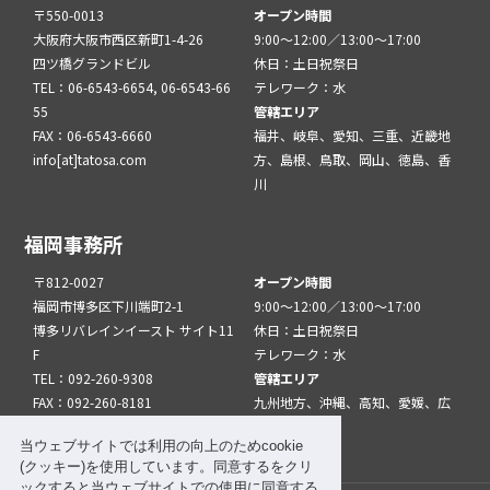
〒550-0013
オープン時間
大阪府大阪市西区新町1-4-26
9:00～12:00／13:00～17:00
四ツ橋グランドビル
休日：土日祝祭日
TEL：06-6543-6654, 06-6543-66
テレワーク：水
55
管轄エリア
FAX：06-6543-6660
福井、岐阜、愛知、三重、近畿地
info[at]tatosa.com
方、島根、鳥取、岡山、徳島、香
川
福岡事務所
〒812-0027
オープン時間
福岡市博多区下川端町2-1
9:00～12:00／13:00～17:00
博多リバレインイースト サイト11
休日：土日祝祭日
F
テレワーク：水
TEL：092-260-9308
管轄エリア
FAX：092-260-8181
九州地方、沖縄、高知、愛媛、広
info[at]tatfuk.com
島、山口
当ウェブサイトでは利用の向上のためcookie
(クッキー)を使用しています。同意するをクリ
ックすると当ウェブサイトでの使用に同意する