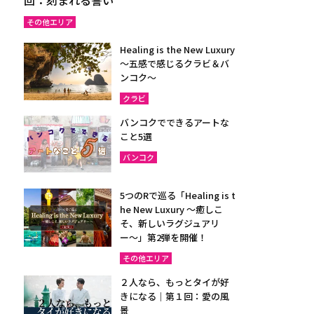
その他エリア
Healing is the New Luxury
～五感で感じるクラビ＆バ
ンコク～
クラビ
バンコクでできるアートな
こと5選
バンコク
5つのRで巡る「Healing is t
he New Luxury ～癒しこ
そ、新しいラグジュアリ
ー〜」第2弾を開催！
その他エリア
２人なら、もっとタイが好
きになる｜第１回：愛の風
景