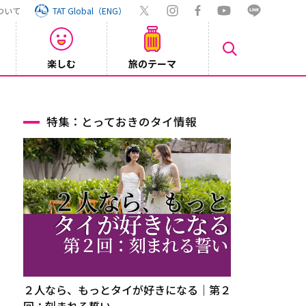
ついて
TAT Global（ENG）
楽しむ
旅のテーマ
【旅ロ
2026/07/30
特集：とっておきのタイ情報
２人なら、もっとタイが好きになる｜第２
回：刻まれる誓い