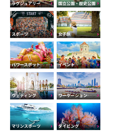
ラグジュアリー
国立公園・歴史公園
スポーツ
女子旅
パワースポット
イベント
ウェディング
ワーケーション
マリンスポーツ
ダイビング