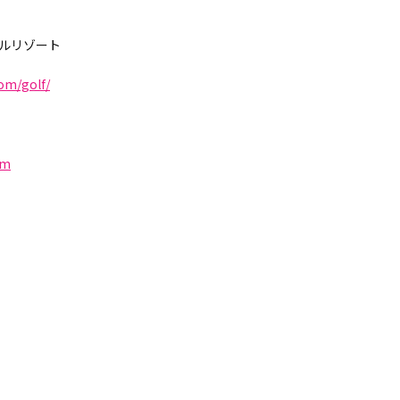
ルリゾート
om/golf/
tm