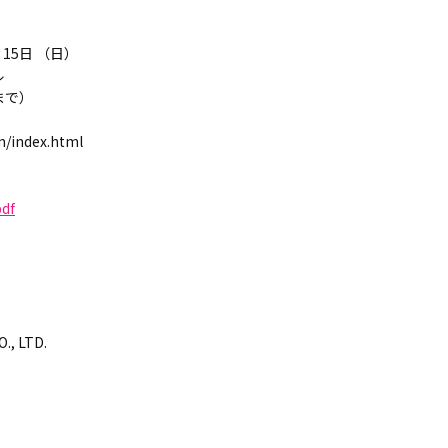
15日 （日）
ル
0まで）
/index.html
pdf
., LTD.