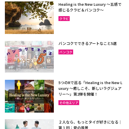
Healing is the New Luxury ～五感で
感じるクラビ＆バンコク～
クラビ
バンコクでできるアートなこと5選
バンコク
5つのRで巡る「Healing is the New L
uxury ～癒しこそ、新しいラグジュア
リー〜」第2弾を開催！
その他エリア
２人なら、もっとタイが好きになる｜
第１回：愛の風景