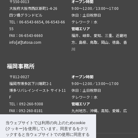
〒550-0013
オープン時間
大阪府大阪市西区新町1-4-26
9:00～12:00／13:00～17:00
四ツ橋グランドビル
休日：土日祝祭日
TEL：06-6543-6654, 06-6543-66
テレワーク：水
55
管轄エリア
FAX：06-6543-6660
福井、岐阜、愛知、三重、近畿地
info[at]tatosa.com
方、島根、鳥取、岡山、徳島、香
川
福岡事務所
〒812-0027
オープン時間
福岡市博多区下川端町2-1
9:00～12:00／13:00～17:00
博多リバレインイースト サイト11
休日：土日祝祭日
F
テレワーク：水
TEL：092-260-9308
管轄エリア
FAX：092-260-8181
九州地方、沖縄、高知、愛媛、広
info[at]tatfuk.com
島、山口
当ウェブサイトでは利用の向上のためcookie
(クッキー)を使用しています。同意するをクリ
ックすると当ウェブサイトでの使用に同意する