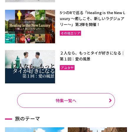
5つのRで巡る「Healing is the New L
uxury ～癒しこそ、新しいラグジュア
リー〜」第2弾を開催！
その他エリア
２人なら、もっとタイが好きになる｜
第１回：愛の風景
アユタヤ
特集一覧へ
旅のテーマ