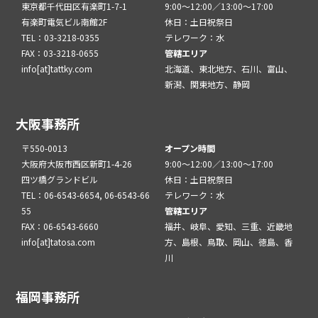
東京都千代田区有楽町1-7-1
9:00～12:00／13:00～17:00
有楽町電気ビル南館2F
休日：土日祝祭日
TEL：03-3218-0355
テレワーク：水
FAX：03-3218-0655
管轄エリア
info[at]tattky.com
北海道、東北地方、石川、富山、
新潟、関東地方、静岡
大阪事務所
〒550-0013
オープン時間
大阪府大阪市西区新町1-4-26
9:00～12:00／13:00～17:00
四ツ橋グランドビル
休日：土日祝祭日
TEL：06-6543-6654, 06-6543-66
テレワーク：水
55
管轄エリア
FAX：06-6543-6660
福井、岐阜、愛知、三重、近畿地
info[at]tatosa.com
方、島根、鳥取、岡山、徳島、香
川
福岡事務所