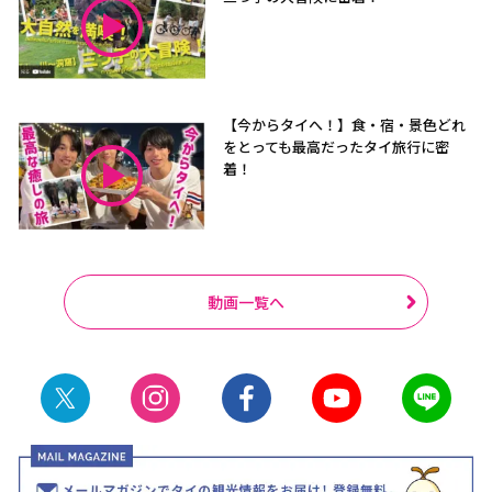
【今からタイへ！】食・宿・景色どれ
をとっても最高だったタイ旅行に密
着！
動画一覧へ