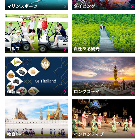
マリンスポーツ
ダイビング
ゴルフ
責任ある観光
GI製品
ロングステイ
インセンティブ
教育旅行