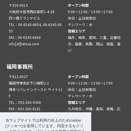
〒550-0013
オープン時間
大阪府大阪市西区新町1-4-26
9:00～12:00／13:00～17:00
四ツ橋グランドビル
休日：土日祝祭日
TEL：06-6543-6654, 06-6543-66
テレワーク：水
55
管轄エリア
FAX：06-6543-6660
福井、岐阜、愛知、三重、近畿地
info[at]tatosa.com
方、島根、鳥取、岡山、徳島、香
川
福岡事務所
〒812-0027
オープン時間
福岡市博多区下川端町2-1
9:00～12:00／13:00～17:00
博多リバレインイースト サイト11
休日：土日祝祭日
F
テレワーク：水
TEL：092-260-9308
管轄エリア
FAX：092-260-8181
九州地方、沖縄、高知、愛媛、広
info[at]tatfuk.com
島、山口
当ウェブサイトでは利用の向上のためcookie
(クッキー)を使用しています。同意するをクリ