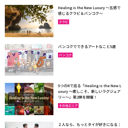
Healing is the New Luxury ～五感で
感じるクラビ＆バンコク～
クラビ
バンコクでできるアートなこと5選
バンコク
5つのRで巡る「Healing is the New L
uxury ～癒しこそ、新しいラグジュア
リー〜」第2弾を開催！
その他エリア
２人なら、もっとタイが好きになる｜