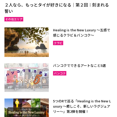
２人なら、もっとタイが好きになる｜第２回：刻まれる
誓い
その他エリア
Healing is the New Luxury ～五感で
感じるクラビ＆バンコク～
クラビ
バンコクでできるアートなこと5選
バンコク
5つのRで巡る「Healing is the New L
uxury ～癒しこそ、新しいラグジュア
リー〜」第2弾を開催！