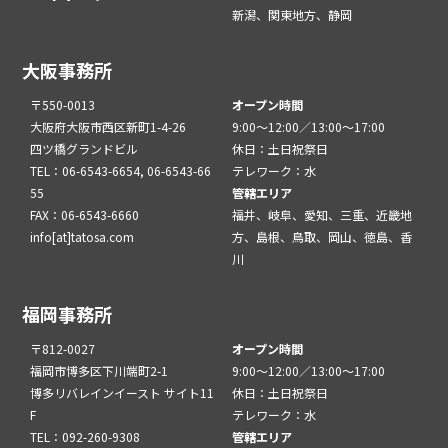
新潟、関東地方、静岡
大阪事務所
〒550-0013
オープン時間
大阪府大阪市西区新町1-4-26
9:00～12:00／13:00～17:00
四ツ橋グランドビル
休日：土日祝祭日
TEL：06-6543-6654, 06-6543-66
テレワーク：水
55
管轄エリア
FAX：06-6543-6660
福井、岐阜、愛知、三重、近畿地
info[at]tatosa.com
方、島根、鳥取、岡山、徳島、香
川
福岡事務所
〒812-0027
オープン時間
福岡市博多区下川端町2-1
9:00～12:00／13:00～17:00
博多リバレインイースト サイト11
休日：土日祝祭日
F
テレワーク：水
TEL：092-260-9308
管轄エリア